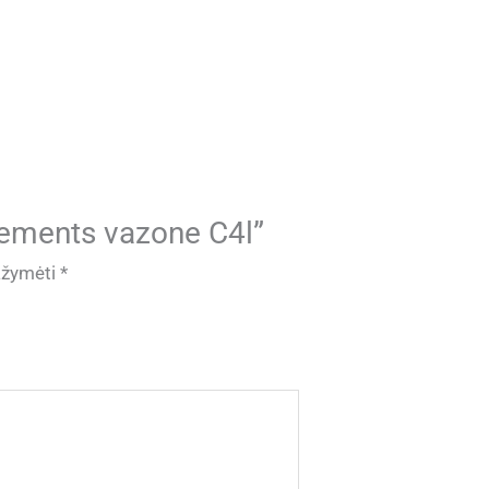
lements vazone C4l”
pažymėti
*