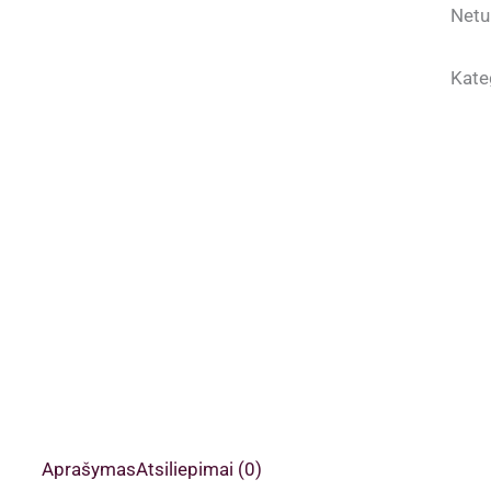
Netu
Kate
Aprašymas
Atsiliepimai (0)