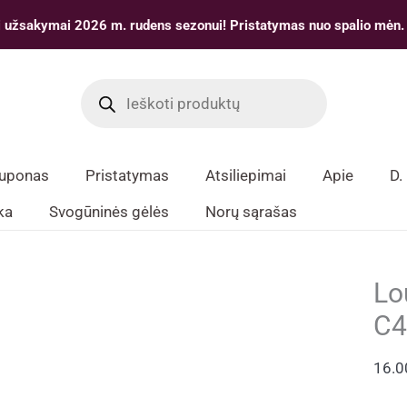
 užsakymai 2026 m. rudens sezonui! Pristatymas nuo spalio mėn.
Products
search
kuponas
Pristatymas
Atsiliepimai
Apie
D.
ka
Svogūninės gėlės
Norų sąrašas
Lo
C4
16.