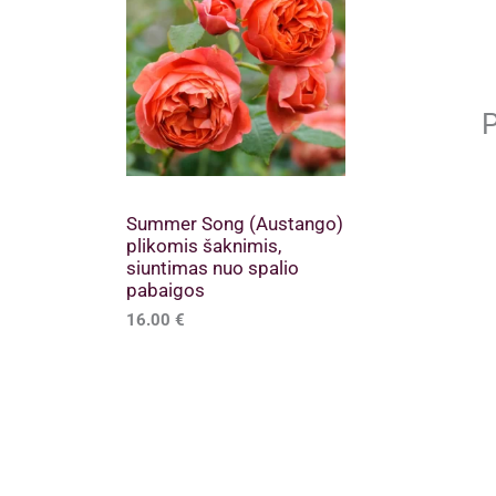
P
Summer Song (Austango)
plikomis šaknimis,
siuntimas nuo spalio
pabaigos
16.00
€