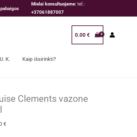
Mielai konsultuojame:
tel.:
 pabaigos
+37061887007
0.00
€
 U. K.
Kaip išsirinkti?
uise Clements vazone
l
00
€