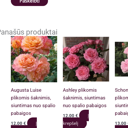
anašūs produktai
Augusta Luise
Ashley plikomis
Schon
plikomis šaknimis,
šaknimis, siuntimas
pliko
siuntimas nuo spalio
nuo spalio pabaigos
siunt
pabaigos
pabai
Į
12.00
€
Į
krepšelį
12.00
€
13.00