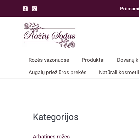
Pereiti
Priimami
prie
turinio
Rožės vazonuose
Produktai
Dovanų 
Augalų priežiūros prekės
Natūrali kosmeti
Kategorijos
Arbatinės rožės