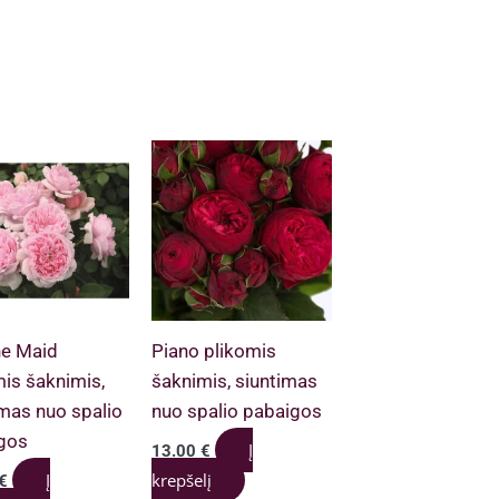
e Maid
Piano plikomis
mis šaknimis,
šaknimis, siuntimas
imas nuo spalio
nuo spalio pabaigos
gos
Į
13.00
€
Į
krepšelį
€