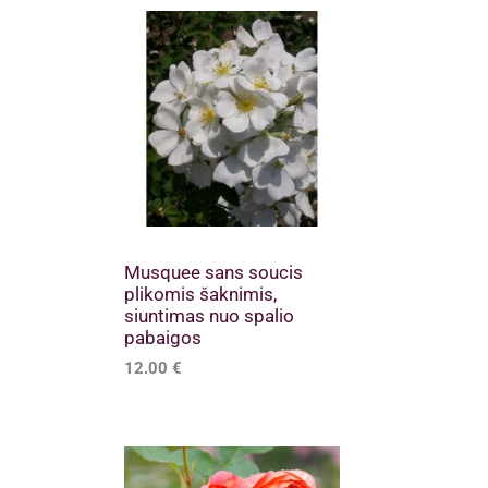
Musquee sans soucis
plikomis šaknimis,
siuntimas nuo spalio
pabaigos
12.00
€