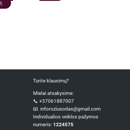
lį
Turite klausimų?
Mielai atsakysime:
📞 +37061887007
📧 inforoziusodas@gmail.com
Individualios veiklos pažymos
numeris:
1224575