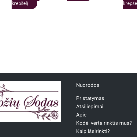
krepšelį
krepše
Nuorodos
Pristatymas
Atsiliepimai
Apie
Kodėl verta rinktis mus?
Kaip išsirinkti?