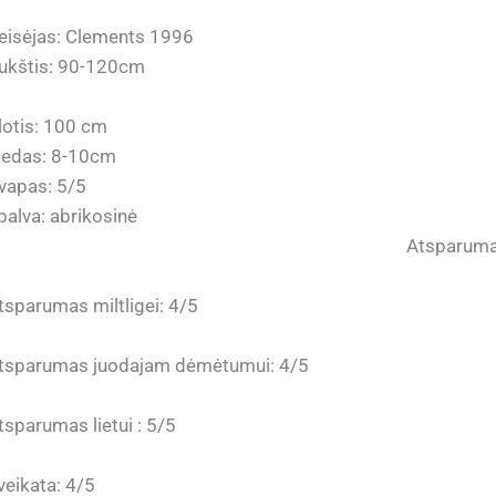
eisėjas: Clements 1996
ukštis: 90-120cm
lotis: 100 cm
iedas: 8-10cm
vapas: 5/5
Spalva: ab
Atsparumas šalčiui
tsparumas miltligei: 4/5
tsparumas juodajam dėmėtumui: 4/5
tsparumas lietui : 5/5
veikata: 4/5