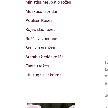
Miniatiurinės, patio rožės
Muskuso hibridai
Poulsen Roses
Rojewskio rožės
Rožės vazonuose
Senovinės rožės
Stambiažiedės rožės
L
Tantau rožės
k
Kiti augalai ir krūmai
m
g
J