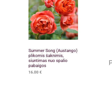
Summer Song (Austango)
plikomis šaknimis,
siuntimas nuo spalio
P
pabaigos
16.00
€