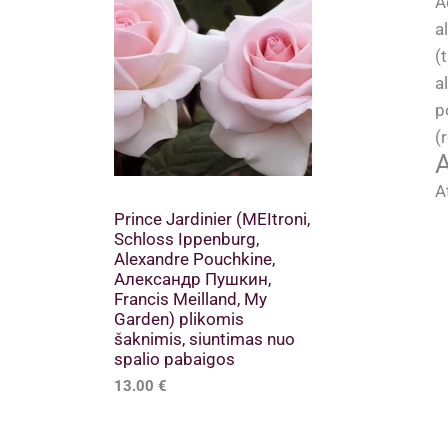
A
a
(
a
p
(
A
A
Prince Jardinier (MEItroni,
Schloss Ippenburg,
Alexandre Pouchkine,
Александр Пушкин,
Francis Meilland, My
Garden) plikomis
šaknimis, siuntimas nuo
spalio pabaigos
13.00
€