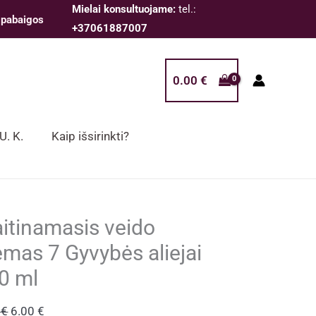
Mielai konsultuojame:
tel.:
 pabaigos
+37061887007
0.00
€
 U. K.
Kaip išsirinkti?
itinamasis veido
emas 7 Gyvybės aliejai
0 ml
Original
Current
0
€
6.00
€