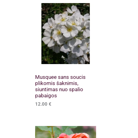
Musquee sans soucis
plikomis šaknimis,
siuntimas nuo spalio
pabaigos
12.00
€