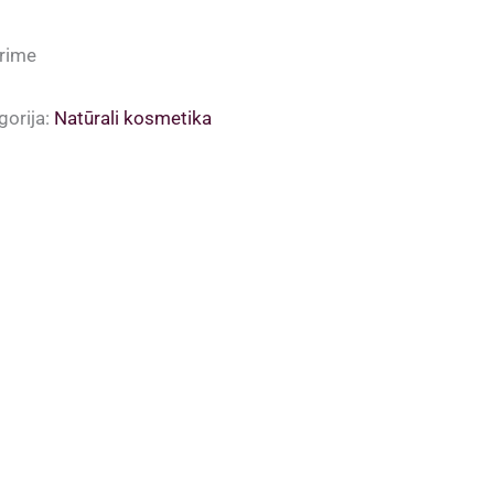
price
price
was:
is:
rime
9.00 €.
6.00 €.
gorija:
Natūrali kosmetika