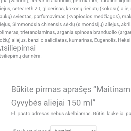
qua (vanduo), cetearilo alkoholis, petrolatum, parafino liq
liejus, ceteareth 20, glicerinas, kokosų riešutų (kokosų) ali
taukų) sviestas, parfumavimas (kvapiosios medžiagos), mak
liejus, Simmondsia chinensis sėklų (simondsijų) aliejus, akri
olimeras, trietanolaminas, argania spinosa branduolio (arga
rožių) aliejus, benzilo salicilatas, kumarinas, Eugenolis, Heksi
tsiliepimai
tsiliepimų dar nėra.
Būkite pirmas aprašęs “Maitinam
Gyvybės aliejai 150 ml”
El. pašto adresas nebus skelbiamas.
Būtini laukeliai 