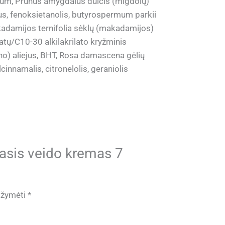
uidum, Prunus amygdalus dulcis (migdolų)
ejus, fenoksietanolis, butyrospermum parkii
adamijos ternifolia sėklų (makadamijos)
latų/C10-30 alkilakrilato kryžminis
no) aliejus, BHT, Rosa damascena gėlių
lcinnamalis, citronelolis, geraniolis
asis veido kremas 7
pažymėti
*