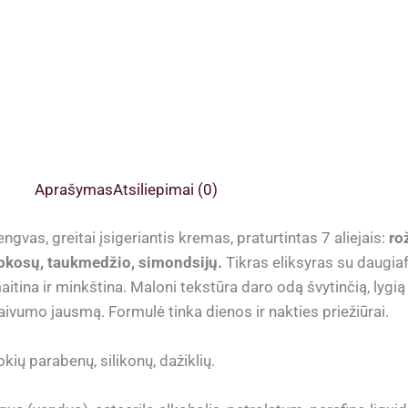
Aprašymas
Atsiliepimai (0)
engvas, greitai įsigeriantis kremas, praturtintas 7 aliejais:
ro
okosų, taukmedžio, simondsijų.
Tikras eliksyras su daugiaf
aitina ir minkština. Maloni tekstūra daro odą švytinčią, lygią 
aivumo jausmą. Formulė tinka dienos ir nakties priežiūrai.
okių parabenų, silikonų, dažiklių.