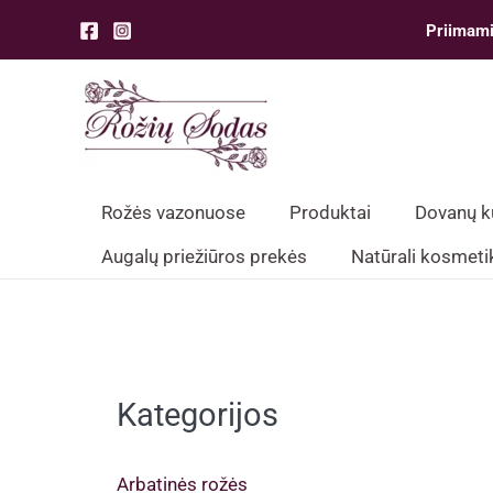
Pereiti
Priimami
prie
turinio
Rožės vazonuose
Produktai
Dovanų 
Augalų priežiūros prekės
Natūrali kosmeti
Kategorijos
Arbatinės rožės