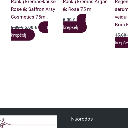
Rankų kremas-kaukė
Rankų kremas Argan
Regen
Rose &; Saffron Arsy
&; Rose 75 ml
serum
Cosmetics 75ml.
veidu
Į
6.00
€
Bodi 
Original
Current
Į
krepšelį
6.00
€
5.00
€
price
price
krepšelį
15.00
was:
is:
6.00 €.
5.00 €.
krepše
Nuorodos