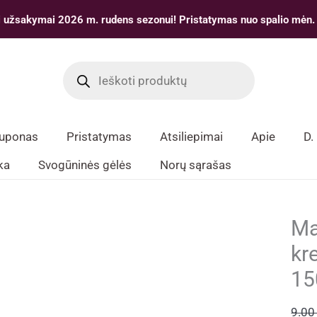
 užsakymai 2026 m. rudens sezonui! Pristatymas nuo spalio mėn.
Products
search
kuponas
Pristatymas
Atsiliepimai
Apie
D.
ka
Svogūninės gėlės
Norų sąrašas
Ma
kr
15
9.0