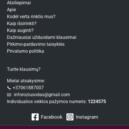
Atsiliepimai
Apie
Kodėl verta rinktis mus?
Kaip išsirinkti?
Kaip auginti?
Dažniausiai užduodami klausimai
Pirkimo-pardavimo taisyklės
Privatumo politika
Turite klausimų?
Mielai atsakysime:
📞 +37061887007
📧 inforoziusodas@gmail.com
Individualios veiklos pažymos numeris:
1224575
Facebook
Instagram