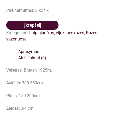
Prieinamumas:
Liko tik 1
produkto
Į krepšelį
kiekis:
Kategorijos:
Laipiojančios, vijoklinės rožės
,
Rožės
Maria
vazonuose
Lisa
vazone
Aprašymas
4l
Atsiliepimai (0)
Veisėjas: Bruden 1925m.
Aukštis: 300-350cm
Plotis: 150-200cm
Žiedas: 3-4 cm