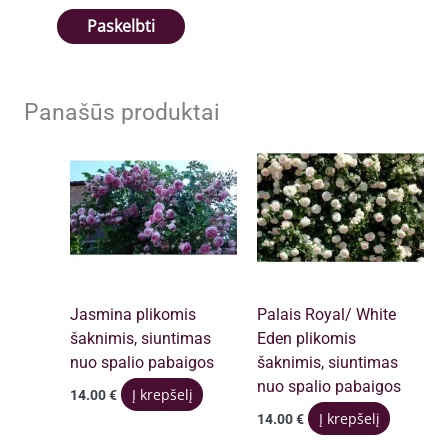
Panašūs produktai
Jasmina plikomis
Palais Royal/ White
šaknimis, siuntimas
Eden plikomis
nuo spalio pabaigos
šaknimis, siuntimas
nuo spalio pabaigos
Į krepšelį
14.00
€
Į krepšelį
14.00
€