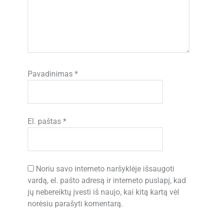
Pavadinimas
*
El. paštas
*
Noriu savo interneto naršyklėje išsaugoti
vardą, el. pašto adresą ir interneto puslapį, kad
jų nebereiktų įvesti iš naujo, kai kitą kartą vėl
norėsiu parašyti komentarą.