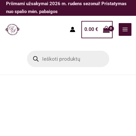
Pereiti
Priimami užsakymai 2026 m. rudens sezonui! Pristatymas
prie
nuo spalio mėn. pabaigos
turinio
0.00
€
Products
search