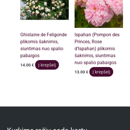
Ghislaine de Feligonde
Ispahan (Pompon des
plikomis šaknimis,
Princes, Rose
siuntimas nuo spalio
d’Ispahan) plikomis
pabaigos
šaknimis, siuntimas
nuo spalio pabaigos
Į krepšelį
14.00
€
Į krepšelį
13.00
€