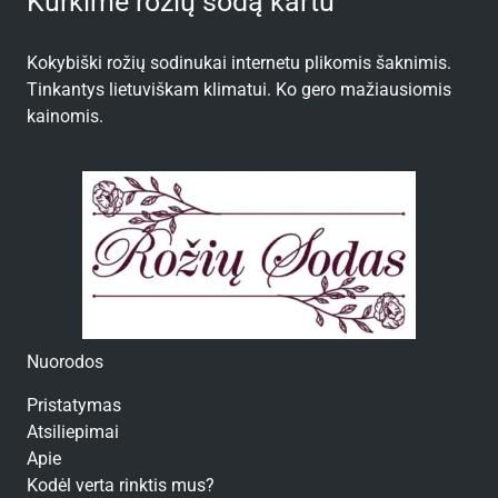
Kurkime rožių sodą kartu
Kokybiški rožių sodinukai internetu plikomis šaknimis.
Tinkantys lietuviškam klimatui. Ko gero mažiausiomis
kainomis.
Nuorodos
Pristatymas
Atsiliepimai
Apie
Kodėl verta rinktis mus?