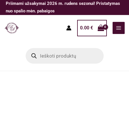
Pereiti
Priimami užsakymai 2026 m. rudens sezonui! Pristatymas
prie
nuo spalio mėn. pabaigos
turinio
0.00
€
Products
search