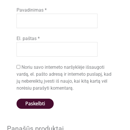
Pavadinimas
*
El. paštas
*
Noriu savo interneto naršyklėje išsaugoti
vardą, el. pašto adresą ir interneto puslapį, kad
jų nebereiktų įvesti iš naujo, kai kitą kartą vėl
norėsiu parašyti komentarą.
Panašūs produktai