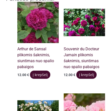
Arthur de Sansal
Souvenir du Docteur
plikomis šaknimis,
Jamain plikomis
siuntimas nuo spalio
šaknimis, siuntimas
pabaigos
nuo spalio pabaigos
Į krepšelį
Į krepšelį
12.00
€
12.00
€