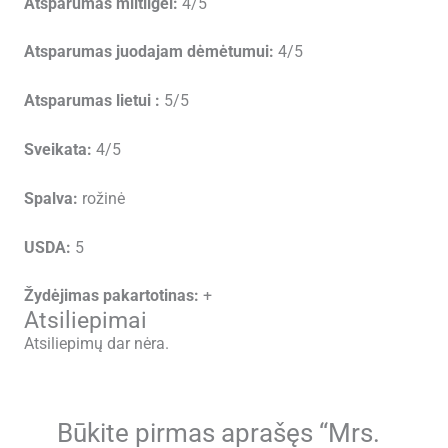
Atsparumas miltligei:
4/5
Atsparumas juodajam dėmėtumui:
4/5
Atsparumas lietui :
5/5
Sveikata:
4/5
Spalva:
rožinė
USDA:
5
Žydėjimas pakartotinas:
+
Atsiliepimai
Atsiliepimų dar nėra.
Būkite pirmas aprašęs “Mrs.