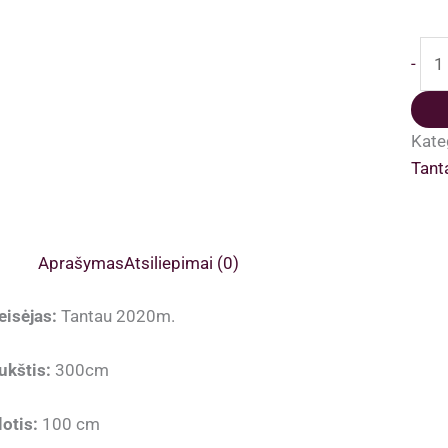
pro
-
kiek
Per
Ros
Kate
pli
Tant
šak
siu
nuo
Aprašymas
Atsiliepimai (0)
spa
pab
eisėjas:
Tantau 2020m.
ukštis:
300cm
lotis:
100 cm