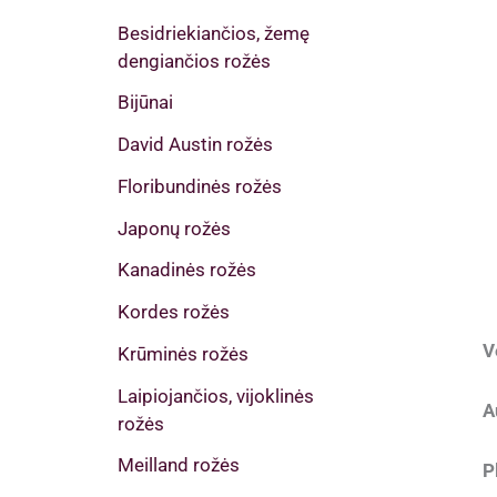
Besidriekiančios, žemę
dengiančios rožės
Bijūnai
David Austin rožės
Floribundinės rožės
Japonų rožės
Kanadinės rožės
Kordes rožės
V
Krūminės rožės
Laipiojančios, vijoklinės
A
rožės
Meilland rožės
P