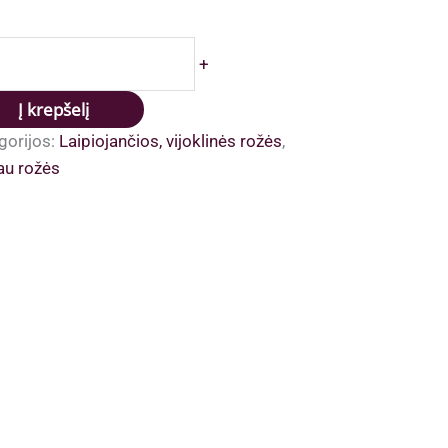
dukto
+
is:
ennial
Į krepšelį
ali
gorijos:
Laipiojančios, vijoklinės rožės
,
komis
au rožės
nimis,
ntimas
lio
aigos