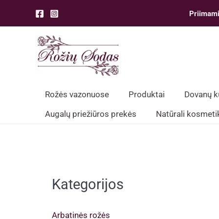
Pereiti
Priimami
prie
turinio
Rožės vazonuose
Produktai
Dovanų 
Augalų priežiūros prekės
Natūrali kosmeti
Kategorijos
Arbatinės rožės