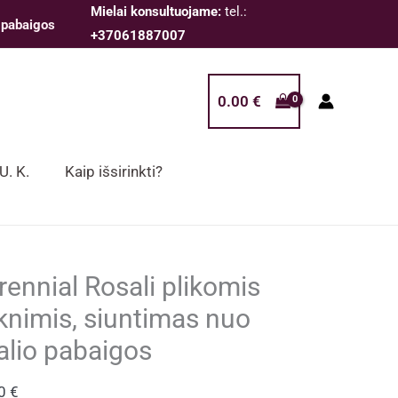
Mielai konsultuojame:
tel.:
 pabaigos
+37061887007
0.00
€
 U. K.
Kaip išsirinkti?
rennial Rosali plikomis
knimis, siuntimas nuo
alio pabaigos
00
€