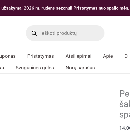
 užsakymai 2026 m. rudens sezonui! Pristatymas nuo spalio mėn.
Products
search
kuponas
Pristatymas
Atsiliepimai
Apie
D.
ka
Svogūninės gėlės
Norų sąrašas
Pe
ša
sp
14.