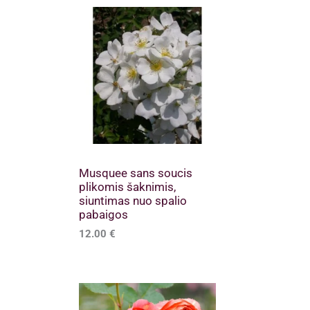
Musquee sans soucis
plikomis šaknimis,
siuntimas nuo spalio
pabaigos
12.00
€