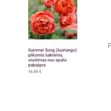
P
Summer Song (Austango)
plikomis šaknimis,
siuntimas nuo spalio
pabaigos
16.00
€