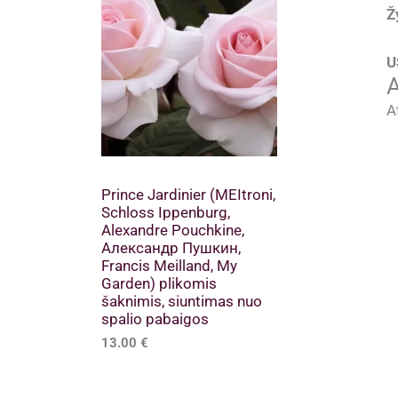
Ž
U
A
A
Prince Jardinier (MEItroni,
Schloss Ippenburg,
Alexandre Pouchkine,
Александр Пушкин,
Francis Meilland, My
Garden) plikomis
šaknimis, siuntimas nuo
spalio pabaigos
13.00
€