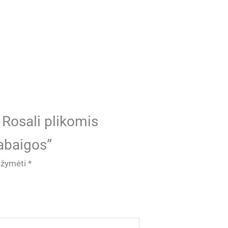
 Rosali plikomis
abaigos”
pažymėti
*