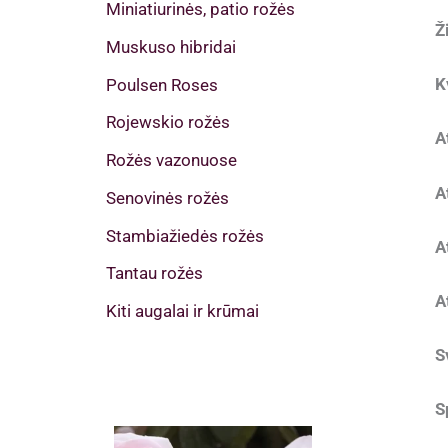
Miniatiurinės, patio rožės
Ž
Muskuso hibridai
K
Poulsen Roses
Rojewskio rožės
A
Rožės vazonuose
A
Senovinės rožės
Stambiažiedės rožės
A
Tantau rožės
A
Kiti augalai ir krūmai
S
S