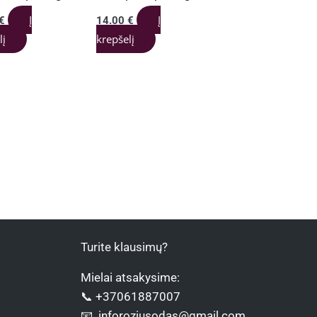
Į
Į
€
14.00
€
lį
krepšelį
Turite klausimų?
Mielai atsakysime:
📞 +37061887007
📧 inforoziusodas@gmail.com