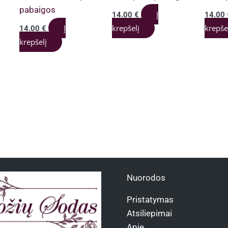
pabaigos
Į
14.00
€
14.00
Į
krepšelį
krepše
14.00
€
krepšelį
Nuorodos
Pristatymas
Atsiliepimai
Apie