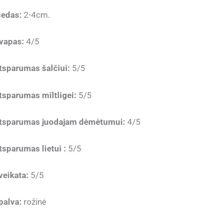
iedas:
2-4cm.
vapas:
4/5
tsparumas šalčiui:
5/5
tsparumas miltligei:
5/5
tsparumas juodajam dėmėtumui:
4/5
tsparumas lietui :
5/5
veikata:
5/5
palva:
rožinė