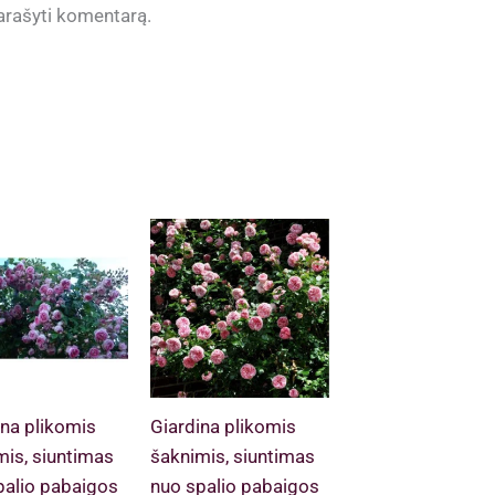
 parašyti komentarą.
na plikomis
Giardina plikomis
mis, siuntimas
šaknimis, siuntimas
palio pabaigos
nuo spalio pabaigos