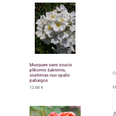
Musquee sans soucis
plikomis šaknimis,
O
siuntimas nuo spalio
pabaigos
M
12.00
€
A