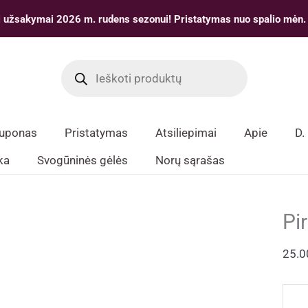
 užsakymai 2026 m. rudens sezonui! Pristatymas nuo spalio mėn.
Products
search
kuponas
Pristatymas
Atsiliepimai
Apie
D.
ka
Svogūninės gėlės
Norų sąrašas
Pi
25.