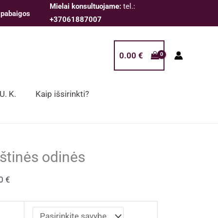
Mielai konsultuojame:
tel.:
 pabaigos
+37061887007
0.00
€
 U. K.
Kaip išsirinkti?
rštinės odinės
00
€