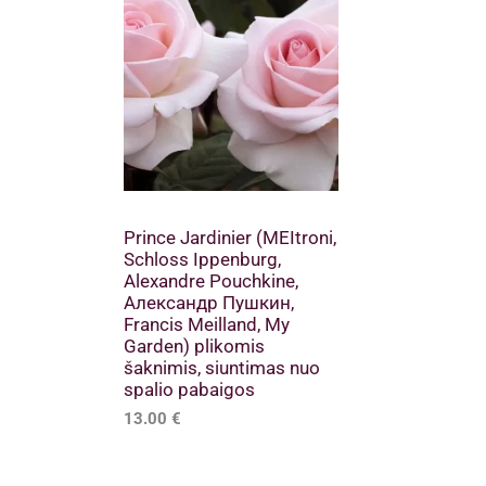
Prince Jardinier (MEItroni,
Schloss Ippenburg,
Alexandre Pouchkine,
Александр Пушкин,
Francis Meilland, My
Garden) plikomis
šaknimis, siuntimas nuo
spalio pabaigos
13.00
€