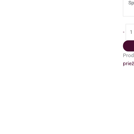
Sp
pro
-
kiek
Pir
odi
Prod
prie