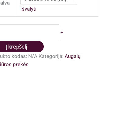
alva
Išvalyti
dukto
+
is:
štinės
Į krepšelį
nės
ukto kodas:
N/A
Kategorija:
Augalų
žiūros prekės