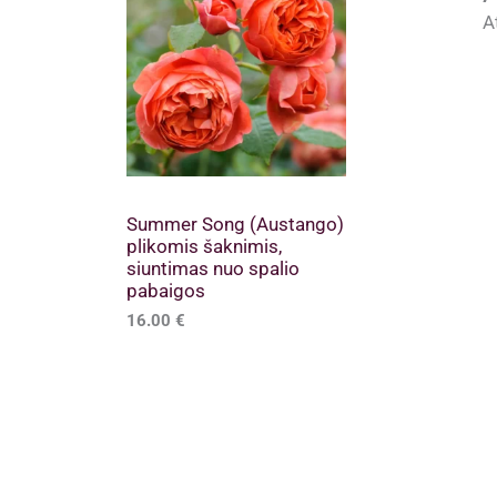
A
Summer Song (Austango)
plikomis šaknimis,
siuntimas nuo spalio
pabaigos
16.00
€