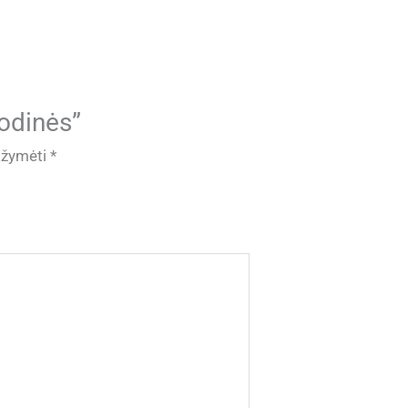
 odinės”
pažymėti
*