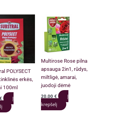
Multirose Rose pilna
apsauga 2in1, rūdys,
ral POLYSECT
miltligė, amarai,
inklinės erkės,
juodoji dėmė
i 100ml
Į
20.00
€
Į
€
krepšelį
lį