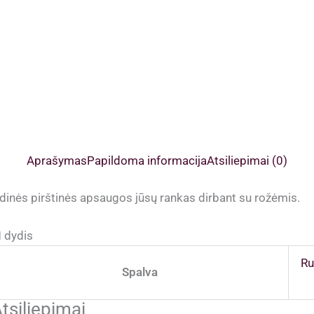
Aprašymas
Papildoma informacija
Atsiliepimai (0)
dinės pirštinės apsaugos jūsų rankas dirbant su rožėmis.
 dydis
Ru
Spalva
tsiliepimai