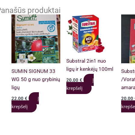
anašūs produktai
Substral 2in1 nuo
ligų ir kenkėjų 100ml
SUMIN SIGNUM 33
Subst
WG 50 g nuo grybinių
/Vorat
Į
20.00
€
ligų
amara
krepšelį
Į
22.00
€
20.00
krepšelį
krepše