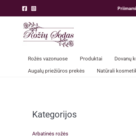
Pereiti
Priimami
prie
turinio
Rožės vazonuose
Produktai
Dovanų 
Augalų priežiūros prekės
Natūrali kosmeti
Kategorijos
Arbatinės rožės