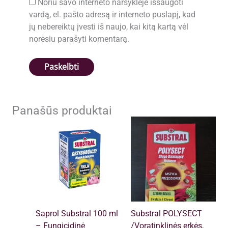
Noriu savo interneto naršyklėje išsaugoti
vardą, el. pašto adresą ir interneto puslapį, kad
jų nebereiktų įvesti iš naujo, kai kitą kartą vėl
norėsiu parašyti komentarą.
Panašūs produktai
Saprol Substral 100 ml
Substral POLYSECT
– Fungicidinė
/Voratinklinės erkės,