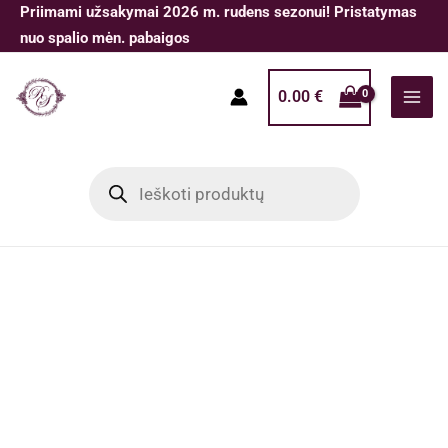
Pereiti
Priimami užsakymai 2026 m. rudens sezonui! Pristatymas
prie
nuo spalio mėn. pabaigos
turinio
0.00
€
Products
search