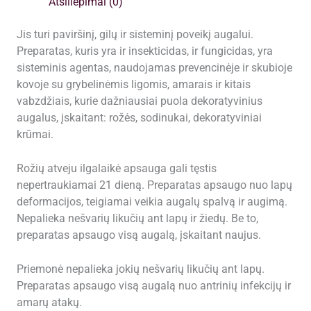
Atsiliepimai (0)
kenkėjų
100ml
Jis turi paviršinį, gilų ir sisteminį poveikį augalui.
Preparatas, kuris yra ir insekticidas, ir fungicidas, yra
sisteminis agentas, naudojamas prevencinėje ir skubioje
kovoje su grybelinėmis ligomis, amarais ir kitais
vabzdžiais, kurie dažniausiai puola dekoratyvinius
augalus, įskaitant: rožės, sodinukai, dekoratyviniai
krūmai.
Rožių atveju ilgalaikė apsauga gali tęstis
nepertraukiamai 21 dieną. Preparatas apsaugo nuo lapų
deformacijos, teigiamai veikia augalų spalvą ir augimą.
Nepalieka nešvarių likučių ant lapų ir žiedų. Be to,
preparatas apsaugo visą augalą, įskaitant naujus.
Priemonė nepalieka jokių nešvarių likučių ant lapų.
Preparatas apsaugo visą augalą nuo antrinių infekcijų ir
amarų atakų.