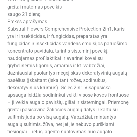
greitai matomas poveikis
saugo 21 dieną
Prekės aprašymas
Substral Flowers Comprehensive Protection 2in1, kuris
yra ir insekticidas, ir fungicidas, preparatas yra
fungicidas ir insekticidas vandens emulsijos paruošimo
koncentrato pavidalu, turintis sisteminį poveikį,
naudojamas profilaktikai ir avarinei kovai su
grybelinėmis ligomis, amarais ir kt. vabzdžiai,
dažniausiai puolantys mėgėjiškus dekoratyvinių augalų
pasėlius (įskaitant (įskaitant rožes, sodinukus,
dekoratyvinius krūmus). Gėlės 2in1 Visapusiška
apsauga leidžia sodininkui veikti visose kovos frontuose
– ji veikia augalo paviršių, giliai ir sistemingai. Priemonę
greitai pasisavina žaliosios augalų dalys ir kartu su
sultimis juda po visą augalą. Vabzdžiai, mintantys
augalų sultimis, žūva, net jei jie nebuvo purškiami
tiesiogiai. Lietus, agento nuplovimas nuo augalo