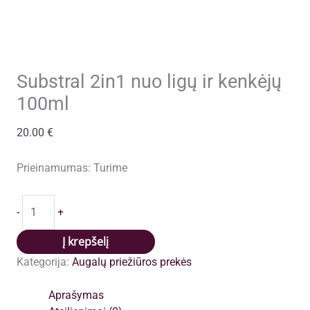
Substral 2in1 nuo ligų ir kenkėjų
100ml
20.00
€
Prieinamumas:
Turime
produkto
-
+
kiekis:
Substral
Į krepšelį
2in1
Kategorija:
Augalų priežiūros prekės
nuo
ligų
Aprašymas
ir