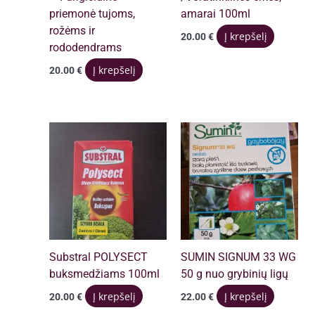
priemonė tujoms,
amarai 100ml
rožėms ir
Į krepšelį
20.00
€
rododendrams
Į krepšelį
20.00
€
Substral POLYSECT
SUMIN SIGNUM 33 WG
buksmedžiams 100ml
50 g nuo grybinių ligų
Į krepšelį
Į krepšelį
20.00
€
22.00
€