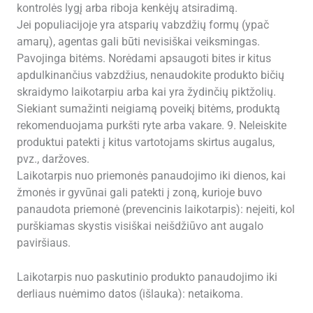
kontrolės lygį arba riboja kenkėjų atsiradimą.
Jei populiacijoje yra atsparių vabzdžių formų (ypač
amarų), agentas gali būti nevisiškai veiksmingas.
Pavojinga bitėms. Norėdami apsaugoti bites ir kitus
apdulkinančius vabzdžius, nenaudokite produkto bičių
skraidymo laikotarpiu arba kai yra žydinčių piktžolių.
Siekiant sumažinti neigiamą poveikį bitėms, produktą
rekomenduojama purkšti ryte arba vakare. 9. Neleiskite
produktui patekti į kitus vartotojams skirtus augalus,
pvz., daržoves.
Laikotarpis nuo priemonės panaudojimo iki dienos, kai
žmonės ir gyvūnai gali patekti į zoną, kurioje buvo
panaudota priemonė (prevencinis laikotarpis): neįeiti, kol
purškiamas skystis visiškai neišdžiūvo ant augalo
paviršiaus.
Laikotarpis nuo paskutinio produkto panaudojimo iki
derliaus nuėmimo datos (išlauka): netaikoma.