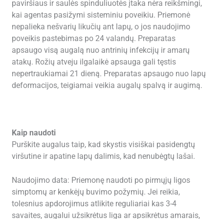
paviršiaus ir saulės spinduliuotės įtaka nėra reikšmingi,
kai agentas pasižymi sisteminiu poveikiu. Priemonė
nepalieka nešvarių likučių ant lapų, o jos naudojimo
poveikis pastebimas po 24 valandų. Preparatas
apsaugo visą augalą nuo antrinių infekcijų ir amarų
atakų. Rožių atveju ilgalaikė apsauga gali tęstis
nepertraukiamai 21 dieną. Preparatas apsaugo nuo lapų
deformacijos, teigiamai veikia augalų spalvą ir augimą.
Kaip naudoti
Purškite augalus taip, kad skystis visiškai pasidengtų
viršutine ir apatine lapų dalimis, kad nenubėgtų lašai.
Naudojimo data: Priemonę naudoti po pirmųjų ligos
simptomų ar kenkėjų buvimo požymių. Jei reikia,
tolesnius apdorojimus atlikite reguliariai kas 3-4
savaites, augalui užsikrėtus liga ar apsikrėtus amarais,