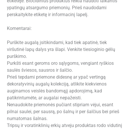
etiketėje. Biocidinius produktus reikia naudoti laikantis
ypatingų atsargumo priemonių. Prieš naudodami
perskaitykite etiketę ir informacinį lapelį.
Komentarai:
Purškite augalą įsitikindami, kad tiek apatinė, tiek
viršutinė lapų dalys yra šlapi. Venkite tiesioginio gėlių
purškimo.
Purkšti esant geroms oro sąlygoms, vengiant ryškios
saulės šviesos, sausros ir šalčio.
Prieš tepdami priemone didesnę ar ypač vertingą
dekoratyvinių augalų kolekciją, atlikite kiekvienos
auginamos veislės bandomąjį apdorojimą, kad
patikrintumėte, ar augalai nepažeisti.
Nenaudokite priemonės pučiant stipriam vėjui, esant
pilnai saulei, per sausrą, po šalnų ir per šalčius bei prieš
numatomas šalnas.
Tripsų ir voratinklinių erkių atveju produktas rodo vidutinį