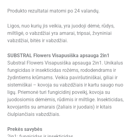
Produkto rezultatai matomi po 24 valandų.
Ligos, nuo kurių jis veikia, yra juodoji dėmė, rūdys,
miltligė, o vabzdžiai yra amarai, tripsai, žvyniniai
vabzdžiai, bitės ir vabzdžiai.
SUBSTRAL Flowers Visapusiška apsauga 2in1
Substral Flowers Visapusiška apsauga 2in1. Unikalus
fungicidas ir insekticidas rožėms, rododendrams ir
žydintiems krūmams. Veikia paviršutiniškai, giliai ir
sistemiškai – kovoja su vabzdžiais ir kartu saugo nuo
ligų. Priemonė turi fungicidinį poveikį, kovoja su
juodosiomis dėmėmis, rūdimis ir miltlige. Insekticidas,
kovojantis su amarais (žaliais ir juodais) ir kitais
čiulpiančiais vabzdžiais.
Prekės savybės
2in1: fungicidas ir insekticidas