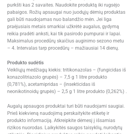
purkšti kas 2 savaites. Naudokite produktą iki rugsėjo
pabaigos. Rožių apsaugai nuo juodųjų dėmių produktas
gali būti naudojamas nuo balandžio mėn. Jei liga
praėjusiais metais smarkiai užkrėtė augalus, gydymą
reikia pradėti anksti, kai tik pasirodo pumpurai ir lapai.
Maksimalus procedūrų skaičius auginimo sezono metu
– 4. Intervalas tarp procedūrų – mažiausiai 14 dienų.
Produkto sudėtis
Veikliųjų medžiagų kiekis: tritikonazolas – (fungicidas iš
konazolitriazolo grupės) – 7,5 g 1 litre produkto
(0,781%), acetamipridas – (insekticidas iš
neonikotinoidų grupės) – 2,5 g 1 litre produkto (0,262%) .
Augalų apsaugos produktai turi būti naudojami saugiai.
Prieš kiekvieną naudojimą perskaitykite etiketę ir
produkto informaciją. Atkreipkite dėmesį į išsamias
rizikos nuorodas. Laikykitės saugos taisyklių, nurodytų