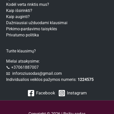
Kodėl verta rinktis mus?
Kaip išsirinkti?
Kaip auginti?
Dažniausiai užduodami klausimai
Pirkimo-pardavimo taisyklės
Privatumo politika
Turite klausimų?
Mielai atsakysime:
📞 +37061887007
📧 inforoziusodas@gmail.com
Individualios veiklos pažymos numeris:
1224575
Facebook
Instagram
Copyright © 2026 | Rožių sodas