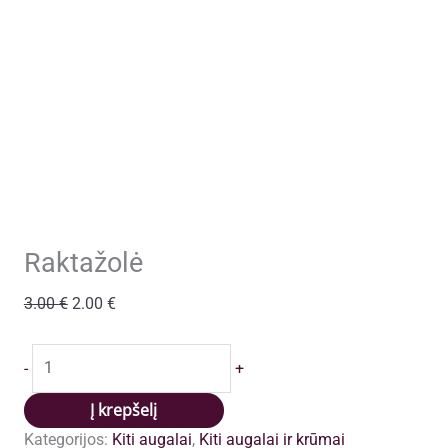
Raktažolė
Original
Current
3.00
€
2.00
€
price
price
was:
is:
produkto
-
+
3.00 €.
2.00 €.
kiekis:
Raktažolė
Į krepšelį
Kategorijos:
Kiti augalai
,
Kiti augalai ir krūmai