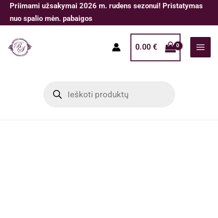
Pereiti
Priimami užsakymai 2026 m. rudens sezonui! Pristatymas
prie
nuo spalio mėn. pabaigos
turinio
0.00
€
Products
search