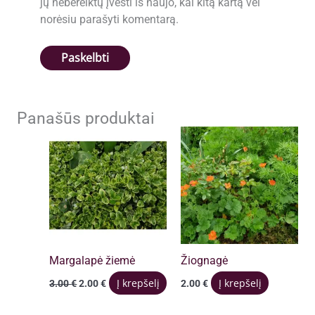
jų nebereiktų įvesti iš naujo, kai kitą kartą vėl
norėsiu parašyti komentarą.
Panašūs produktai
Margalapė žiemė
Žiognagė
Original
Current
Į krepšelį
Į krepšelį
3.00
€
2.00
€
2.00
€
price
price
was:
is: