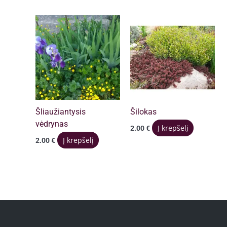
3.00 €.
2.00 €.
Šliaužiantysis
Šilokas
vėdrynas
Į krepšelį
2.00
€
Į krepšelį
2.00
€