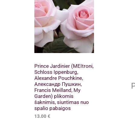
Prince Jardinier (MEItroni,
Schloss Ippenburg,
Alexandre Pouchkine,
Александр Пушкин,
P
Francis Meilland, My
Garden) plikomis
šaknimis, siuntimas nuo
spalio pabaigos
13.00
€