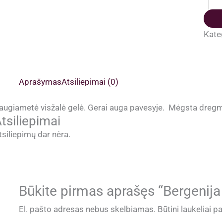
kiek
Ber
ka
Kate
iš
gru
Aprašymas
Atsiliepimai (0)
augiametė visžalė gelė. Gerai auga pavesyje. Mėgsta dregmę
tsiliepimai
tsiliepimų dar nėra.
Būkite pirmas aprašęs “Bergenija
El. pašto adresas nebus skelbiamas.
Būtini laukeliai 