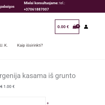
Mielai konsultuojame:
tel.:
 pabaigos
+37061887007
0.00
€
 U. K.
Kaip išsirinkti?
rgenija kasama iš grunto
Original
Current
0
€
1.00
€
price
price
was:
is:
dukto
+