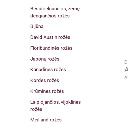
Besidriekiančios, žemę
dengiančios rožės
Bijūnai
David Austin rožės
Floribundinės rožės
Japonų rožės
D
A
Kanadinės rožės
A
Kordes rožės
Krūminės rožės
Laipiojančios, vijoklinės
rožės
Meilland rožės