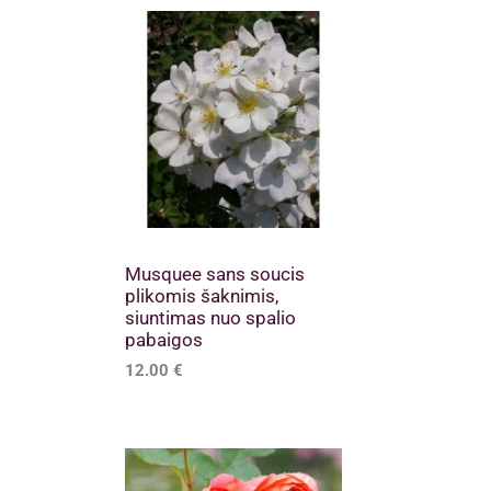
Musquee sans soucis
plikomis šaknimis,
siuntimas nuo spalio
pabaigos
12.00
€