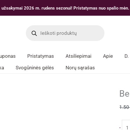
 užsakymai 2026 m. rudens sezonui! Pristatymas nuo spalio mėn.
Products
search
kuponas
Pristatymas
Atsiliepimai
Apie
D.
ka
Svogūninės gėlės
Norų sąrašas
Be
1.5
pro
-