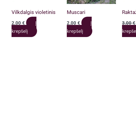
Vilkdalgis violetinis
Muscari
Rakta
Į
Į
2.00
€
2.00
€
3.00
€
krepšelį
krepšelį
krepše