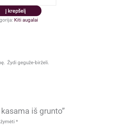
1.50 €.
1.00 €.
is:
genija
Į krepšelį
sama
gorija:
Kiti augalai
nto
. Žydi geguže-birželi.
 kasama iš grunto”
pažymėti
*