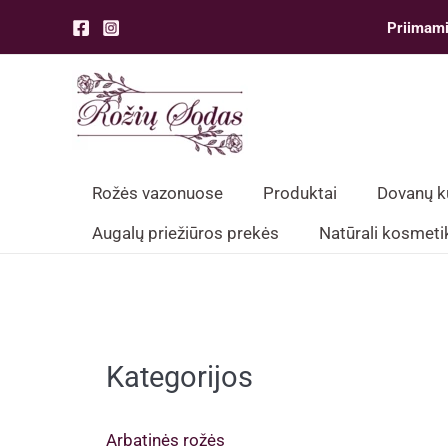
Pereiti
Priimami
prie
turinio
Rožės vazonuose
Produktai
Dovanų 
Augalų priežiūros prekės
Natūrali kosmeti
Kategorijos
Arbatinės rožės