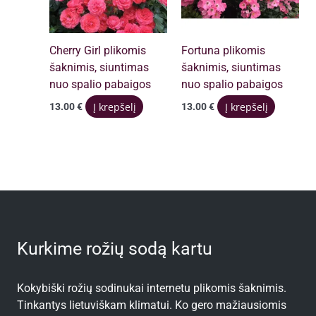
Cherry Girl plikomis
Fortuna plikomis
šaknimis, siuntimas
šaknimis, siuntimas
nuo spalio pabaigos
nuo spalio pabaigos
Į krepšelį
Į krepšelį
13.00
€
13.00
€
Kurkime rožių sodą kartu
Kokybiški rožių sodinukai internetu plikomis šaknimis.
Tinkantys lietuviškam klimatui. Ko gero mažiausiomis