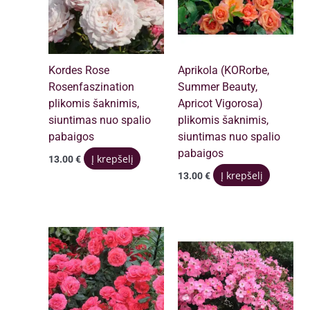
Kordes Rose
Aprikola (KORorbe,
Rosenfaszination
Summer Beauty,
plikomis šaknimis,
Apricot Vigorosa)
siuntimas nuo spalio
plikomis šaknimis,
pabaigos
siuntimas nuo spalio
pabaigos
Į krepšelį
13.00
€
Į krepšelį
13.00
€