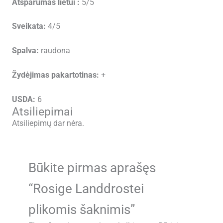
Atsparumas lietui :
5/5
Sveikata:
4/5
Spalva:
raudona
Žydėjimas pakartotinas:
+
USDA:
6
Atsiliepimai
Atsiliepimų dar nėra.
Būkite pirmas aprašęs
“Rosige Landdrostei
plikomis šaknimis”