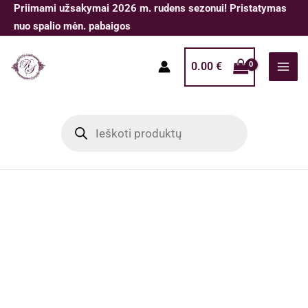
Pereiti
Priimami užsakymai 2026 m. rudens sezonui! Pristatymas
prie
nuo spalio mėn. pabaigos
turinio
0.00
€
Products
search