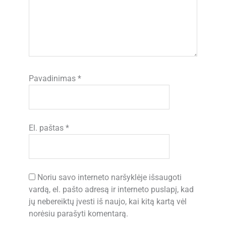
Pavadinimas
*
El. paštas
*
Noriu savo interneto naršyklėje išsaugoti
vardą, el. pašto adresą ir interneto puslapį, kad
jų nebereiktų įvesti iš naujo, kai kitą kartą vėl
norėsiu parašyti komentarą.