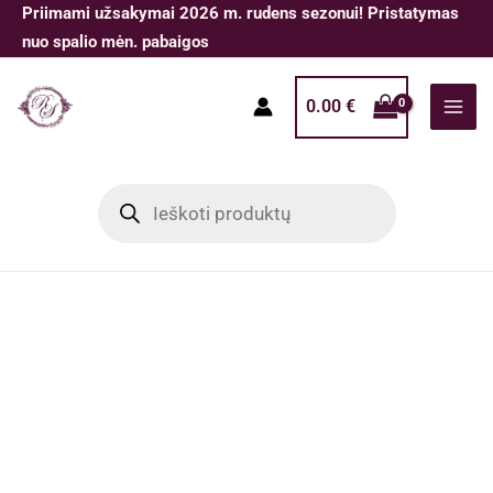
Pereiti
Priimami užsakymai 2026 m. rudens sezonui! Pristatymas
prie
nuo spalio mėn. pabaigos
turinio
0.00
€
Products
search