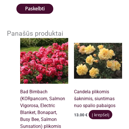
Panašūs produktai
Bad Birnbach
Candela plikomis
(KORpancom, Salmon
šaknimis, siuntimas
Vigorosa, Electric
nuo spalio pabaigos
Blanket, Bonapart,
Į krepšelį
13.00
€
Busy Bee, Salmon
Sunsation) plikomis