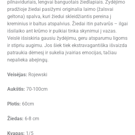
pilnaviduriais, lengvai banguotais žiedlapiais. Žydėjimo
pradžioje žiedai pasižymi originalia laimo (žalsvai
geltona) spalva, kuri žiedui skleidžiantis pereina į
kreminius ir baltus atspalvius. Žiedai itin patvarūs – ilgai
išsilaiko ant krūmo ir puikiai tinka skynimui į vazas.
Veislė išsiskiria gausiu žydėjimu, geru atsparumu ligoms
ir stipriu augimu. Jos šiek tiek ekstravagantiška išvaizda
patraukia dėmesį ir sukelia įvairias emocijas, tačiau
nepalieka abejingų.
Veisėjas:
Rojewski
Aukštis:
70-100cm
Plotis:
60cm
Žiedas:
6-8 cm
Kvapas:
1/5