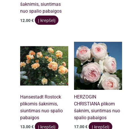
šaknimis, siuntimas
nuo spalio pabaigos
Į krepšelį
12.00
€
Hansestadt Rostock
HERZOGIN
plikomis šaknimis,
CHRISTIANA plikom
siuntimas nuo spalio
šaknim, siuntimas nuo
pabaigos
spalio pabaigos
Į krepšelį
Į krepšelį
13.00
€
17.00
€