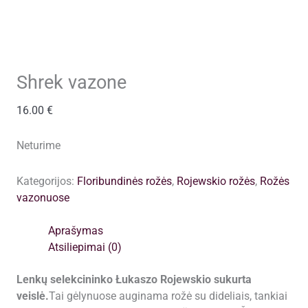
Shrek vazone
16.00
€
Neturime
Kategorijos:
Floribundinės rožės
,
Rojewskio rožės
,
Rožės
vazonuose
Aprašymas
Atsiliepimai (0)
Lenkų selekcininko Łukaszo Rojewskio sukurta
veislė.
Tai gėlynuose auginama rožė su dideliais, tankiai