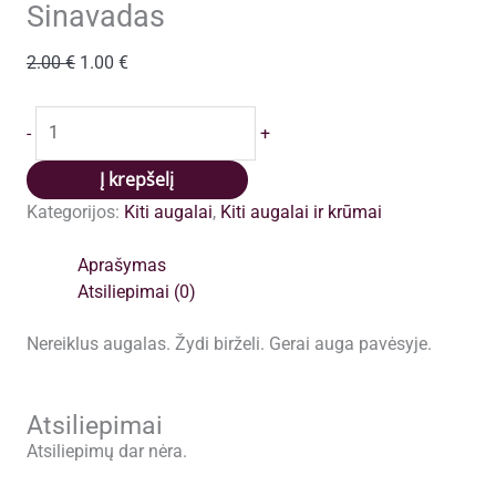
Sinavadas
Original
Current
2.00
€
1.00
€
price
price
was:
is:
produkto
-
+
2.00 €.
1.00 €.
kiekis:
Sinavadas
Į krepšelį
Kategorijos:
Kiti augalai
,
Kiti augalai ir krūmai
Aprašymas
Atsiliepimai (0)
Nereiklus augalas. Žydi birželi. Gerai auga pavėsyje.
Atsiliepimai
Atsiliepimų dar nėra.