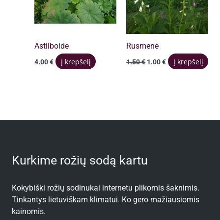
Astilboide
Rusmenė
Original
Current
Į krepšelį
Į krepšelį
4.00
€
1.50
€
1.00
€
price
price
was:
is:
1.50 €.
1.00 €.
Kurkime rožių sodą kartu
Kokybiški rožių sodinukai internetu plikomis šaknimis.
Tinkantys lietuviškam klimatui. Ko gero mažiausiomis
kainomis.