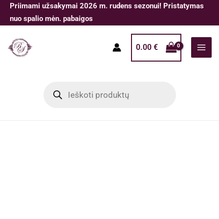
Pereiti
Priimami užsakymai 2026 m. rudens sezonui! Pristatymas
prie
nuo spalio mėn. pabaigos
turinio
0.00
€
Products
search