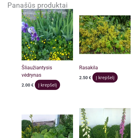
Panašūs produktai
Šliaužiantysis
Rasakila
vėdrynas
Į krepšelį
2.50
€
Į krepšelį
2.00
€