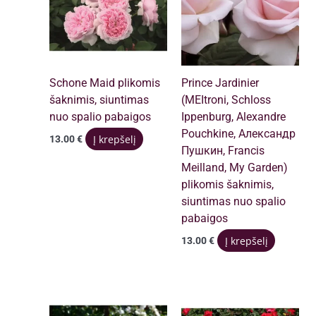
Schone Maid plikomis
Prince Jardinier
šaknimis, siuntimas
(MEItroni, Schloss
nuo spalio pabaigos
Ippenburg, Alexandre
Pouchkine, Александр
Į krepšelį
13.00
€
Пушкин, Francis
Meilland, My Garden)
plikomis šaknimis,
siuntimas nuo spalio
pabaigos
Į krepšelį
13.00
€