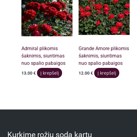
Admiral plikomis
Grande Amore plikomis
šaknimis, siuntimas
šaknimis, siuntimas
nuo spalio pabaigos
nuo spalio pabaigos
Į krepšelį
Į krepšelį
13.00
€
12.00
€
Kurkime rožių sodą kartu