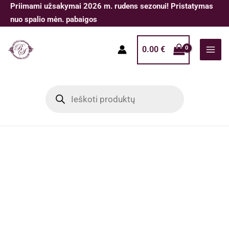
Pereiti
Priimami užsakymai 2026 m. rudens sezonui! Pristatymas
prie
nuo spalio mėn. pabaigos
turinio
0.00
€
Products
search