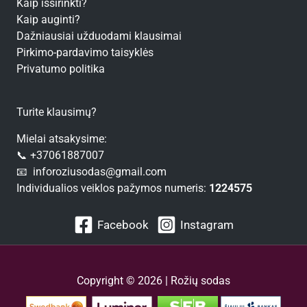
Kaip išsirinkti?
Kaip auginti?
Dažniausiai užduodami klausimai
Pirkimo-pardavimo taisyklės
Privatumo politika
Turite klausimų?
Mielai atsakysime:
📞 +37061887007
📧 inforoziusodas@gmail.com
Individualios veiklos pažymos numeris:
1224575
Facebook
Instagram
Copyright © 2026 | Rožių sodas