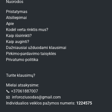
Nuorodos
Pristatymas
Atsiliepimai
Apie
Kodėl verta rinktis mus?
Kaip išsirinkti?
Kaip auginti?
Dažniausiai užduodami klausimai
Pirkimo-pardavimo taisyklės
Privatumo politika
Turite klausimų?
Mielai atsakysime:
📞 +37061887007
📧 inforoziusodas@gmail.com
Individualios veiklos pažymos numeris:
1224575