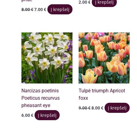
Į krepšelį
2.00
€
Original
Current
Į krepšelį
8.00
€
7.00
€
price
price
was:
is:
8.00 €.
7.00 €.
Narcizas poetinis
Tulpė triumph Apricot
Poeticus recurvus
foxx
pheasant eye
Original
Current
Į krepšelį
9.00
€
8.00
€
price
price
Į krepšelį
6.00
€
was:
is:
9.00 €.
8.00 €.