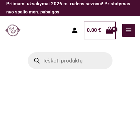
Pereiti
Priimami užsakymai 2026 m. rudens sezonui! Pristatymas
prie
nuo spalio mėn. pabaigos
turinio
0.00
€
Products
search