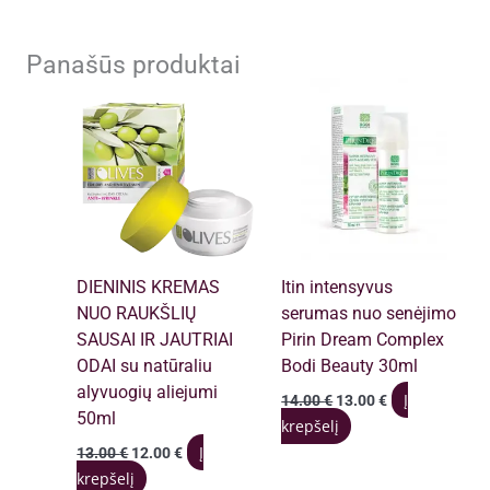
Panašūs produktai
DIENINIS KREMAS
Itin intensyvus
NUO RAUKŠLIŲ
serumas nuo senėjimo
SAUSAI IR JAUTRIAI
Pirin Dream Complex
ODAI su natūraliu
Bodi Beauty 30ml
alyvuogių aliejumi
Original
Current
Į
14.00
€
13.00
€
price
price
50ml
krepšelį
was:
is:
Original
Current
Į
13.00
€
12.00
€
14.00 €.
13.00 €.
price
price
krepšelį
was:
is: