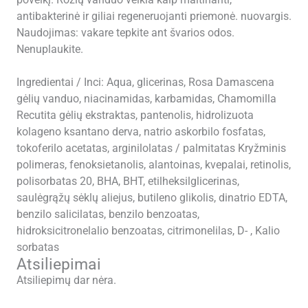
antibakterinė ir giliai regeneruojanti priemonė. nuovargis.
Naudojimas: vakare tepkite ant švarios odos.
Nenuplaukite.
Ingredientai / Inci: Aqua, glicerinas, Rosa Damascena
gėlių vanduo, niacinamidas, karbamidas, Chamomilla
Recutita gėlių ekstraktas, pantenolis, hidrolizuota
kolageno ksantano derva, natrio askorbilo fosfatas,
tokoferilo acetatas, arginilolatas / palmitatas Kryžminis
polimeras, fenoksietanolis, alantoinas, kvepalai, retinolis,
polisorbatas 20, BHA, BHT, etilheksilglicerinas,
saulėgrąžų sėklų aliejus, butileno glikolis, dinatrio EDTA,
benzilo salicilatas, benzilo benzoatas,
hidroksicitronelalio benzoatas, citrimonelilas, D- , Kalio
sorbatas
Atsiliepimai
Atsiliepimų dar nėra.