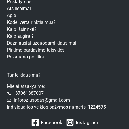
Pristatymas
Atsiliepimai
Apie
Kodėl verta rinktis mus?
Kaip išsirinkti?
Kaip auginti?
Dažniausiai užduodami klausimai
Pirkimo-pardavimo taisyklės
Privatumo politika
Turite klausimų?
Mielai atsakysime:
📞 +37061887007
📧 inforoziusodas@gmail.com
Individualios veiklos pažymos numeris:
1224575
Facebook
Instagram