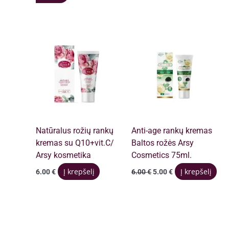
13.00 €.
12.00 €.
Natūralus rožių rankų
Anti-age rankų kremas
kremas su Q10+vit.C/
Baltos rožės Arsy
Arsy kosmetika
Cosmetics 75ml.
Original
Current
Į krepšelį
Į krepšelį
6.00
€
6.00
€
5.00
€
price
price
was:
is:
6.00 €.
5.00 €.