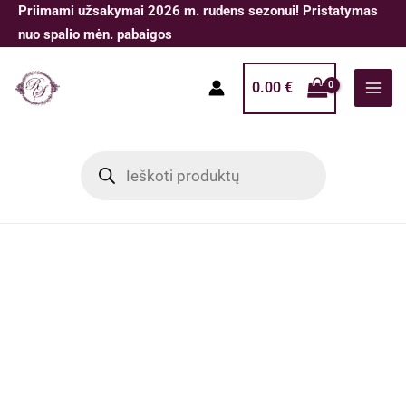
Pereiti
Priimami užsakymai 2026 m. rudens sezonui! Pristatymas
prie
nuo spalio mėn. pabaigos
turinio
0.00
€
Products
search