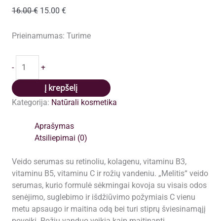
Original
Current
16.00
€
15.00
€
price
price
was:
is:
Prieinamumas:
Turime
16.00 €.
15.00 €.
produkto
-
+
kiekis:
Veido
Į krepšelį
serumas
Kategorija:
Natūrali kosmetika
Melitis
Botox
Aprašymas
20ml
Atsiliepimai (0)
Veido serumas su retinoliu, kolagenu, vitaminu B3,
vitaminu B5, vitaminu C ir rožių vandeniu. „Melitis“ veido
serumas, kurio formulė sėkmingai kovoja su visais odos
senėjimo, suglebimo ir išdžiūvimo požymiais C vienu
metu apsaugo ir maitina odą bei turi stiprų šviesinamąjį
poveikį. Rožių vanduo veikia kaip maitinanti,