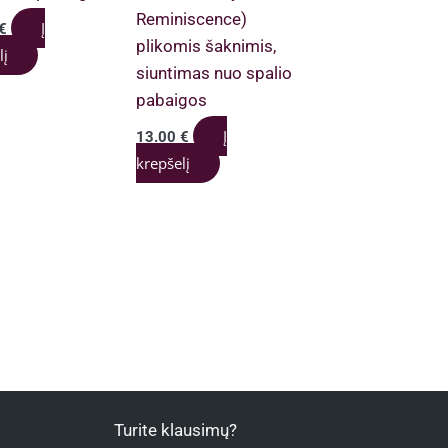
Reminiscence)
Į
€
plikomis šaknimis,
lį
siuntimas nuo spalio
pabaigos
Į
13.00
€
krepšelį
Turite klausimų?