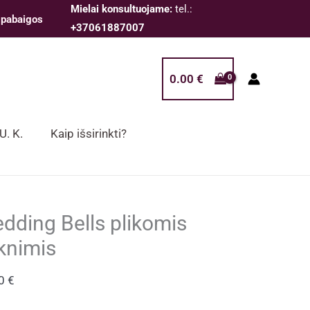
Mielai konsultuojame:
tel.:
 pabaigos
+37061887007
0.00
€
 U. K.
Kaip išsirinkti?
dding Bells plikomis
knimis
00
€