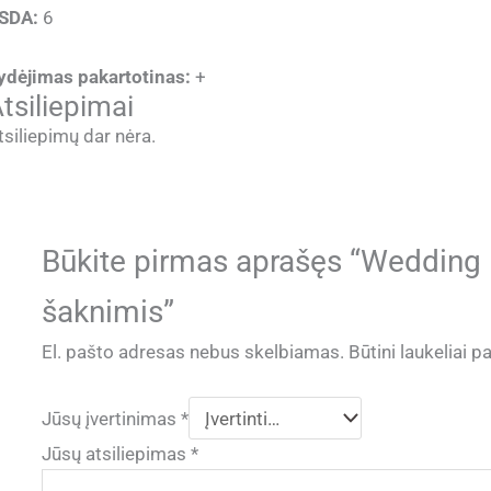
SDA:
6
ydėjimas pakartotinas:
+
tsiliepimai
tsiliepimų dar nėra.
Būkite pirmas aprašęs “Wedding 
šaknimis”
El. pašto adresas nebus skelbiamas.
Būtini laukeliai 
Jūsų įvertinimas
*
Jūsų atsiliepimas
*