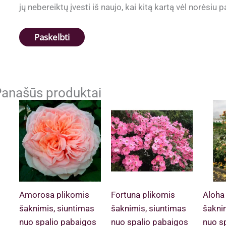
jų nebereiktų įvesti iš naujo, kai kitą kartą vėl norėsiu
anašūs produktai
Amorosa plikomis
Fortuna plikomis
Aloha
šaknimis, siuntimas
šaknimis, siuntimas
šakni
nuo spalio pabaigos
nuo spalio pabaigos
nuo s