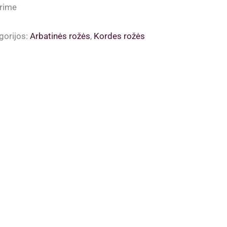
rime
gorijos:
Arbatinės rožės
,
Kordes rožės