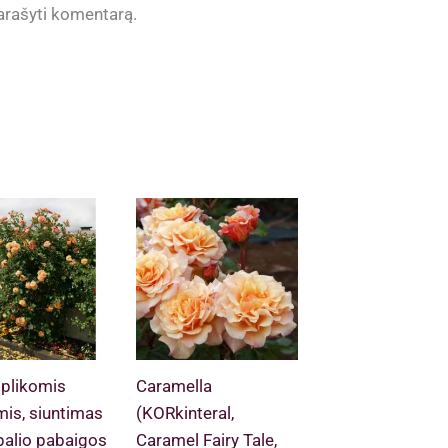
 parašyti komentarą.
 plikomis
Caramella
mis, siuntimas
(KORkinteral,
palio pabaigos
Caramel Fairy Tale,