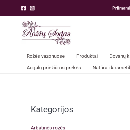
Pereiti
Priimami
prie
turinio
Rožės vazonuose
Produktai
Dovanų 
Augalų priežiūros prekės
Natūrali kosmeti
Kategorijos
Arbatinės rožės