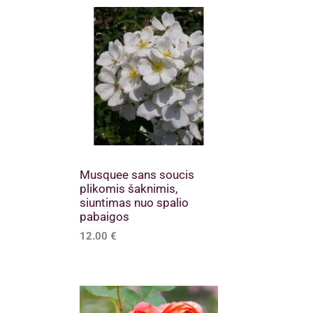
Musquee sans soucis
plikomis šaknimis,
siuntimas nuo spalio
pabaigos
12.00
€