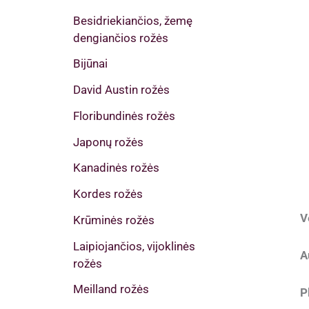
Besidriekiančios, žemę
dengiančios rožės
Bijūnai
David Austin rožės
Floribundinės rožės
Japonų rožės
Kanadinės rožės
Kordes rožės
V
Krūminės rožės
Laipiojančios, vijoklinės
A
rožės
Meilland rožės
P