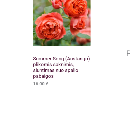
P
Summer Song (Austango)
plikomis šaknimis,
siuntimas nuo spalio
pabaigos
16.00
€