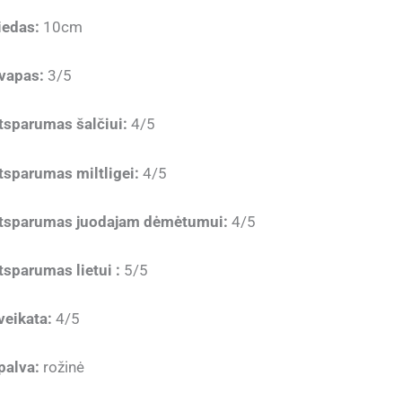
iedas:
10cm
vapas:
3/5
tsparumas šalčiui:
4/5
tsparumas miltligei:
4/5
tsparumas juodajam dėmėtumui:
4/5
tsparumas lietui :
5/5
veikata:
4/5
palva:
rožinė