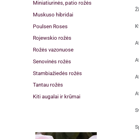
Miniatiurinės, patio rožės
Ž
Muskuso hibridai
K
Poulsen Roses
Rojewskio rožės
A
Rožės vazonuose
A
Senovinės rožės
Stambiažiedės rožės
A
Tantau rožės
A
Kiti augalai ir krūmai
S
S