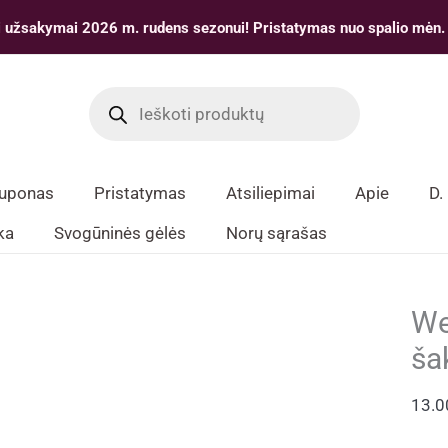
 užsakymai 2026 m. rudens sezonui! Pristatymas nuo spalio mėn.
Products
search
kuponas
Pristatymas
Atsiliepimai
Apie
D.
ka
Svogūninės gėlės
Norų sąrašas
We
ša
13.