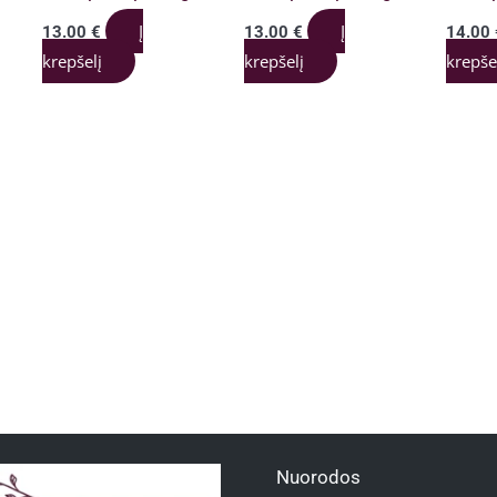
Į
Į
13.00
€
13.00
€
14.00
krepšelį
krepšelį
krepše
Nuorodos