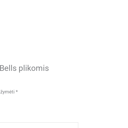
Bells plikomis
pažymėti
*