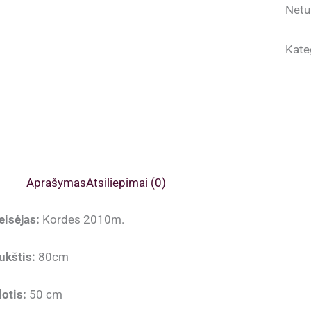
Netu
Kate
Aprašymas
Atsiliepimai (0)
eisėjas:
Kordes 2010m.
ukštis:
80cm
lotis:
50 cm