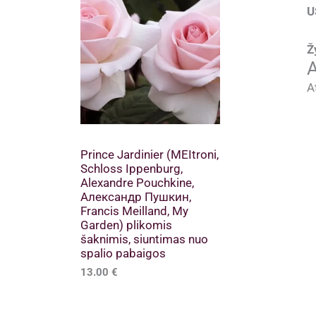
U
Ž
A
A
Prince Jardinier (MEItroni,
Schloss Ippenburg,
Alexandre Pouchkine,
Александр Пушкин,
Francis Meilland, My
Garden) plikomis
šaknimis, siuntimas nuo
spalio pabaigos
13.00
€