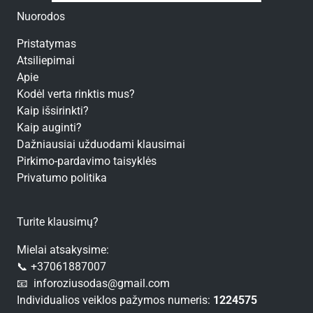
Nuorodos
Pristatymas
Atsiliepimai
Apie
Kodėl verta rinktis mus?
Kaip išsirinkti?
Kaip auginti?
Dažniausiai užduodami klausimai
Pirkimo-pardavimo taisyklės
Privatumo politika
Turite klausimų?
Mielai atsakysime:
📞 +37061887007
📧 inforoziusodas@gmail.com
Individualios veiklos pažymos numeris:
1224575