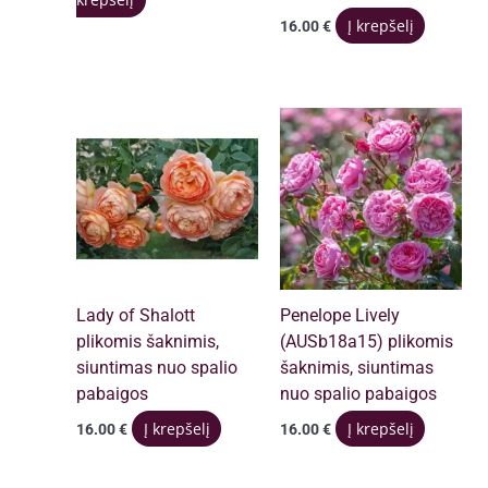
was:
is:
Į krepšelį
16.00
€
17.00 €.
16.00 €.
Lady of Shalott
Penelope Lively
plikomis šaknimis,
(AUSb18a15) plikomis
siuntimas nuo spalio
šaknimis, siuntimas
pabaigos
nuo spalio pabaigos
Į krepšelį
Į krepšelį
16.00
€
16.00
€