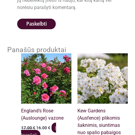
jų nebereiktų įvesti iš naujo, kai kitą kartą vėl
norėsiu parašyti komentarą.
Panašūs produktai
England’s Rose
Kew Gardens
(Auslounge) vazone
(Ausfence) plikomis
šaknimis, siuntimas
Original
Current
Į
17.00
€
16.00
€
price
price
nuo spalio pabaigos
krepšelį