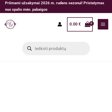
Pereiti
Priimami užsakymai 2026 m. rudens sezonui! Pristatymas
prie
nuo spalio mėn. pabaigos
turinio
0.00
€
Products
search