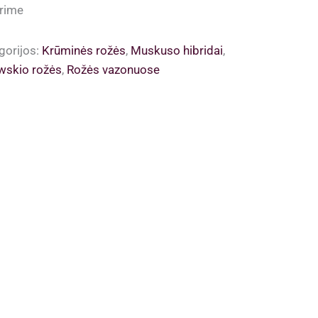
rime
gorijos:
Krūminės rožės
,
Muskuso hibridai
,
wskio rožės
,
Rožės vazonuose