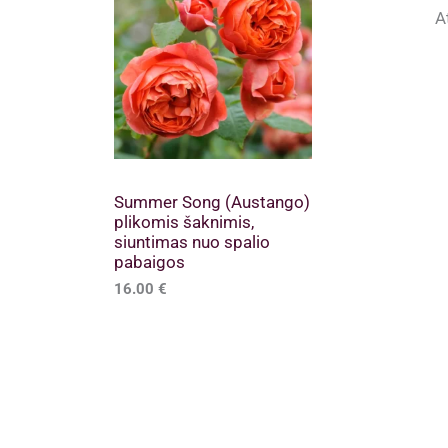
A
Summer Song (Austango)
plikomis šaknimis,
siuntimas nuo spalio
pabaigos
16.00
€