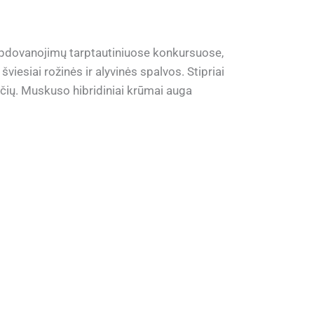
apdovanojimų tarptautiniuose konkursuose,
iesiai rožinės ir alyvinės spalvos. Stipriai
čių. Muskuso hibridiniai krūmai auga