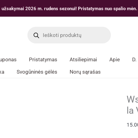
 užsakymai 2026 m. rudens sezonui! Pristatymas nuo spalio mėn.
Products
search
kuponas
Pristatymas
Atsiliepimai
Apie
D.
ka
Svogūninės gėlės
Norų sąrašas
Ws
la
15.