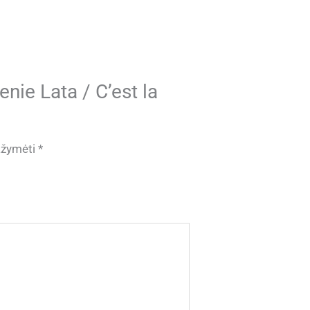
ie Lata / C’est la
pažymėti
*