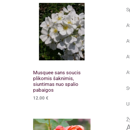
S
A
A
A
A
Musquee sans soucis
plikomis šaknimis,
siuntimas nuo spalio
S
pabaigos
12.00
€
U
Ž
A