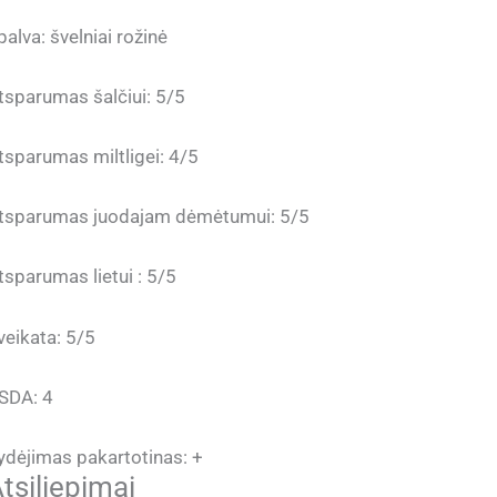
palva: švelniai rožinė
tsparumas šalčiui: 5/5
tsparumas miltligei: 4/5
tsparumas juodajam dėmėtumui: 5/5
tsparumas lietui : 5/5
veikata: 5/5
SDA: 4
ydėjimas pakartotinas: +
tsiliepimai