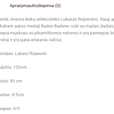
Aprašymas
Atsiliepimai (0)
eislė, išvesta lenkų selekcininko Lukaszo Rojewskio. Daug 
skaitant aukso medalį Baden Badene, rožė su mažais žiedais šv
vepia muskusu su pikantiškomis natomis ir yra pamėgtas bi
reitai ir yra gana atsparūs šalčiui.
eisėjas: Lukasz Rojewski
ukštis: 120cm
lotis: 90 cm
iedas: 4-5cm
vapas: 4/5