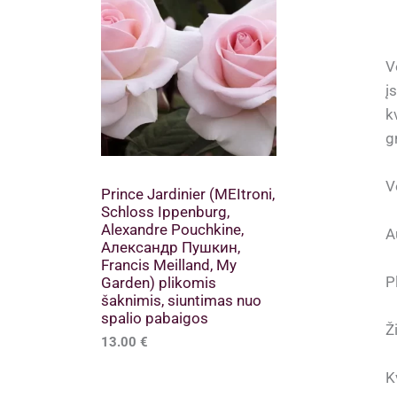
V
į
k
g
V
Prince Jardinier (MEItroni,
Schloss Ippenburg,
Alexandre Pouchkine,
A
Александр Пушкин,
Francis Meilland, My
P
Garden) plikomis
šaknimis, siuntimas nuo
spalio pabaigos
Ž
13.00
€
K