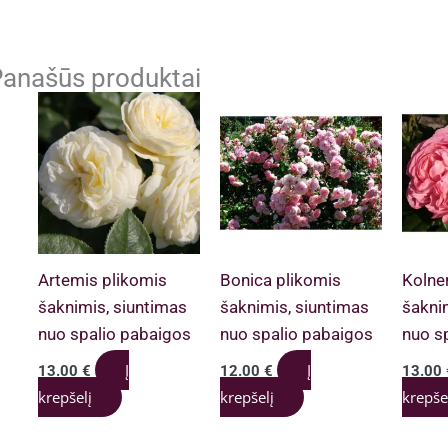
anašūs produktai
Artemis plikomis
Bonica plikomis
Kolner
šaknimis, siuntimas
šaknimis, siuntimas
šakni
nuo spalio pabaigos
nuo spalio pabaigos
nuo s
Į
Į
13.00
€
12.00
€
13.00
krepšelį
krepšelį
krepše