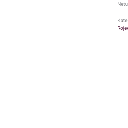
Netu
Kate
Roje