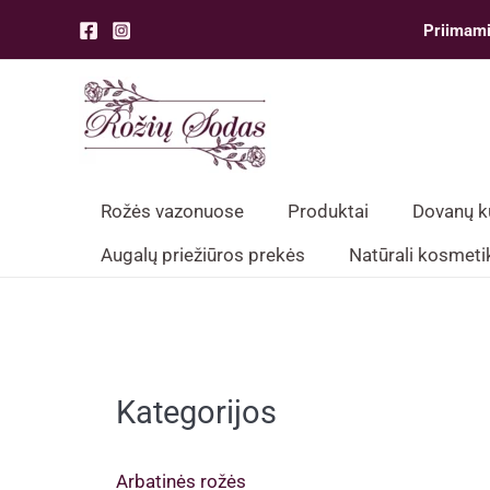
Pereiti
Priimami
prie
turinio
Rožės vazonuose
Produktai
Dovanų 
Augalų priežiūros prekės
Natūrali kosmeti
Kategorijos
Arbatinės rožės