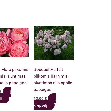
 Flora plikomis
Bouquet Parfait
mis, siuntimas
plikomis šaknimis,
palio pabaigos
siuntimas nuo spalio
pabaigos
Į
€
lį
Į
12.00
€
krepšelį