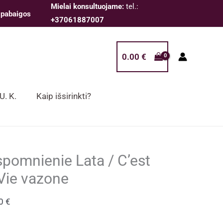
Mielai konsultuojame:
tel.:
 pabaigos
+37061887007
0.00
€
 U. K.
Kaip išsirinkti?
pomnienie Lata / C’est
 Vie vazone
00
€