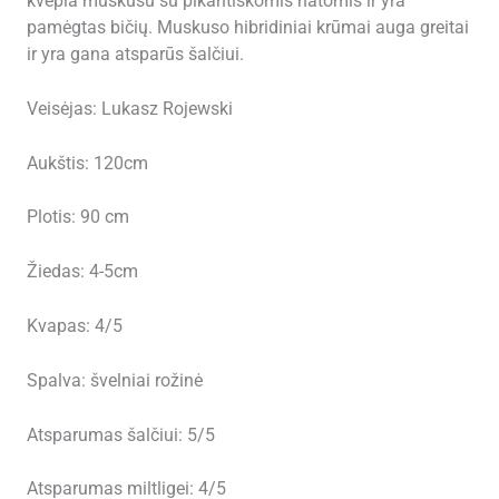
kvepia muskusu su pikantiškomis natomis ir yra
pamėgtas bičių. Muskuso hibridiniai krūmai auga greitai
ir yra gana atsparūs šalčiui.
Veisėjas: Lukasz Rojewski
Aukštis: 120cm
Plotis: 90 cm
Žiedas: 4-5cm
Kvapas: 4/5
Spalva: švelniai rožinė
Atsparumas šalčiui: 5/5
Atsparumas miltligei: 4/5