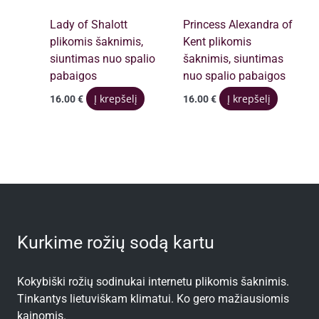
Lady of Shalott
Princess Alexandra of
plikomis šaknimis,
Kent plikomis
siuntimas nuo spalio
šaknimis, siuntimas
pabaigos
nuo spalio pabaigos
Į krepšelį
Į krepšelį
16.00
€
16.00
€
Kurkime rožių sodą kartu
Kokybiški rožių sodinukai internetu plikomis šaknimis.
Tinkantys lietuviškam klimatui. Ko gero mažiausiomis
kainomis.