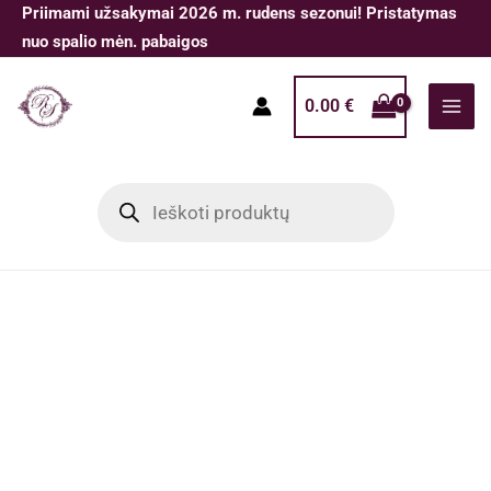
Pereiti
Priimami užsakymai 2026 m. rudens sezonui! Pristatymas
prie
nuo spalio mėn. pabaigos
turinio
0.00
€
Products
search