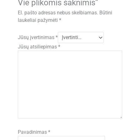
Vie plikomis šaknimis”
El. pašto adresas nebus skelbiamas.
Būtini
laukeliai pažymėti
*
Jūsų įvertinimas
*
Jūsų atsiliepimas
*
Pavadinimas
*