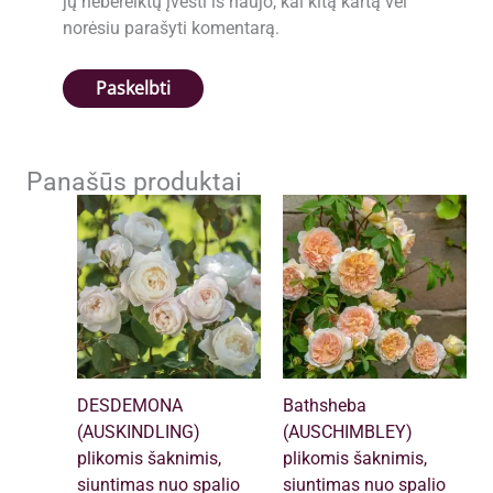
jų nebereiktų įvesti iš naujo, kai kitą kartą vėl
norėsiu parašyti komentarą.
Panašūs produktai
DESDEMONA
Bathsheba
(AUSKINDLING)
(AUSCHIMBLEY)
plikomis šaknimis,
plikomis šaknimis,
siuntimas nuo spalio
siuntimas nuo spalio