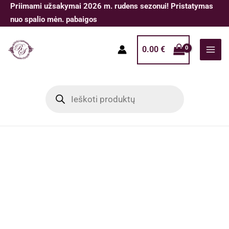
Pereiti
Priimami užsakymai 2026 m. rudens sezonui! Pristatymas
prie
nuo spalio mėn. pabaigos
turinio
0.00
€
Products
search