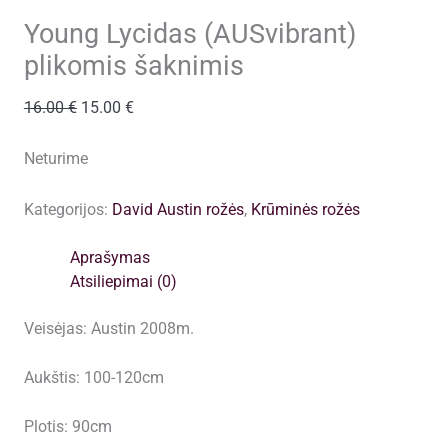
Young Lycidas (AUSvibrant)
plikomis šaknimis
Original
Current
16.00
€
15.00
€
price
price
was:
is:
Neturime
16.00 €.
15.00 €.
Kategorijos:
David Austin rožės
,
Krūminės rožės
Aprašymas
Atsiliepimai (0)
Veisėjas: Austin 2008m.
Aukštis: 100-120cm
Plotis: 90cm