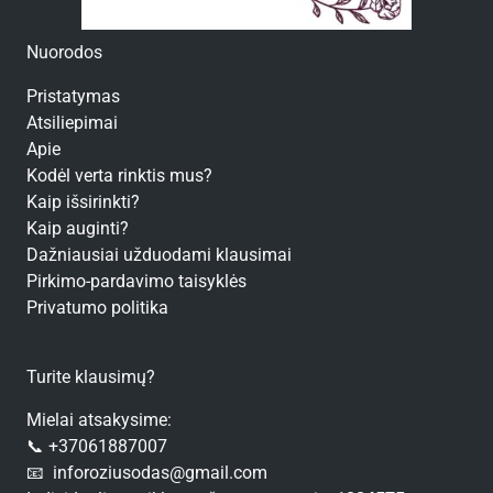
Nuorodos
Pristatymas
Atsiliepimai
Apie
Kodėl verta rinktis mus?
Kaip išsirinkti?
Kaip auginti?
Dažniausiai užduodami klausimai
Pirkimo-pardavimo taisyklės
Privatumo politika
Turite klausimų?
Mielai atsakysime:
📞 +37061887007
📧 inforoziusodas@gmail.com