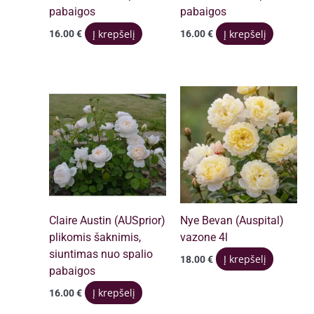
pabaigos
pabaigos
Į krepšelį
Į krepšelį
16.00
€
16.00
€
Claire Austin (AUSprior)
Nye Bevan (Auspital)
plikomis šaknimis,
vazone 4l
siuntimas nuo spalio
Į krepšelį
18.00
€
pabaigos
Į krepšelį
16.00
€