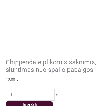
Chippendale plikomis šaknimis,
siuntimas nuo spalio pabaigos
13.00
€
produkto
-
+
kiekis:
Chippendale
Į krepšelį