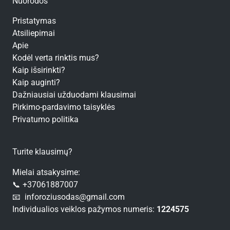
Nuorodos
Pristatymas
Atsiliepimai
Apie
Kodėl verta rinktis mus?
Kaip išsirinkti?
Kaip auginti?
Dažniausiai užduodami klausimai
Pirkimo-pardavimo taisyklės
Privatumo politika
Turite klausimų?
Mielai atsakysime:
📞 +37061887007
📧 inforoziusodas@gmail.com
Individualios veiklos pažymos numeris:
1224575