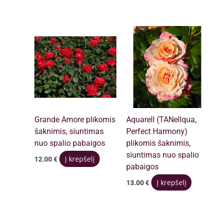
Grande Amore plikomis
Aquarell (TANellqua,
šaknimis, siuntimas
Perfect Harmony)
nuo spalio pabaigos
plikomis šaknimis,
siuntimas nuo spalio
Į krepšelį
12.00
€
pabaigos
Į krepšelį
13.00
€