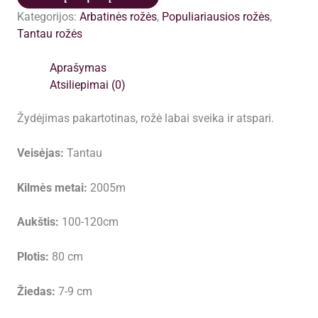
plikomis
Kategorijos:
Arbatinės rožės
,
Populiariausios rožės
,
šaknimis,
Tantau rožės
siuntimas
nuo
Aprašymas
spalio
Atsiliepimai (0)
pabaigos
Žydėjimas pakartotinas, rožė labai sveika ir atspari.
Veisėjas:
Tantau
Kilmės metai:
2005m
Aukštis:
100-120cm
Plotis:
80 cm
Žiedas:
7-9 cm