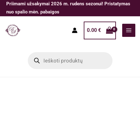
Pereiti
Priimami užsakymai 2026 m. rudens sezonui! Pristatymas
prie
nuo spalio mėn. pabaigos
turinio
0.00
€
Products
search