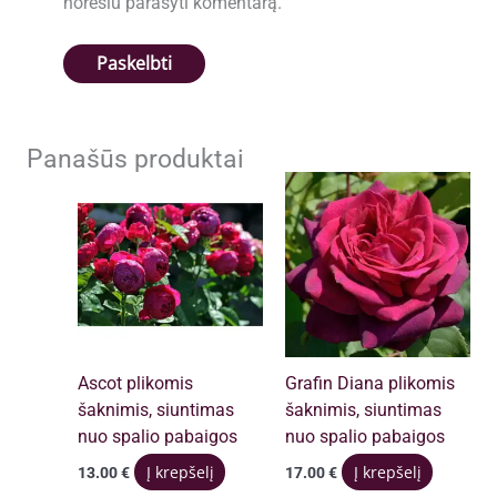
norėsiu parašyti komentarą.
Panašūs produktai
Ascot plikomis
Grafin Diana plikomis
šaknimis, siuntimas
šaknimis, siuntimas
nuo spalio pabaigos
nuo spalio pabaigos
Į krepšelį
Į krepšelį
13.00
€
17.00
€