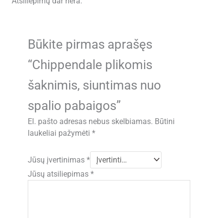
Atsiliepimų dar nėra.
Būkite pirmas aprašęs
“Chippendale plikomis
šaknimis, siuntimas nuo
spalio pabaigos”
El. pašto adresas nebus skelbiamas.
Būtini
laukeliai pažymėti
*
Jūsų įvertinimas
*
Jūsų atsiliepimas
*