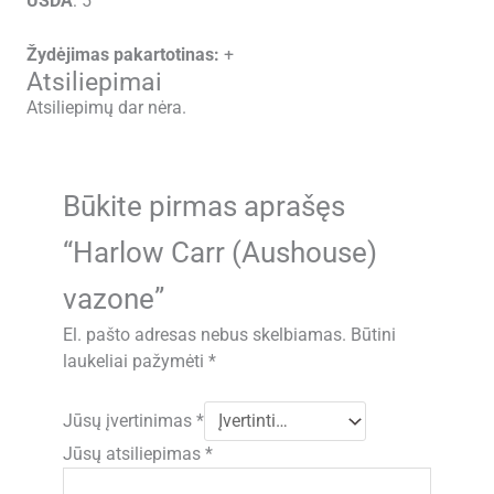
USDA
: 5
Žydėjimas pakartotinas:
+
Atsiliepimai
Atsiliepimų dar nėra.
Būkite pirmas aprašęs
“Harlow Carr (Aushouse)
vazone”
El. pašto adresas nebus skelbiamas.
Būtini
laukeliai pažymėti
*
Jūsų įvertinimas
*
Jūsų atsiliepimas
*