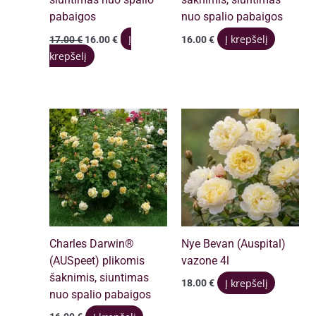
pabaigos
nuo spalio pabaigos
Original
Current
Į
Į krepšelį
17.00
€
16.00
€
16.00
€
price
price
krepšelį
was:
is:
17.00 €.
16.00 €.
Charles Darwin®
Nye Bevan (Auspital)
(AUSpeet) plikomis
vazone 4l
šaknimis, siuntimas
Į krepšelį
18.00
€
nuo spalio pabaigos