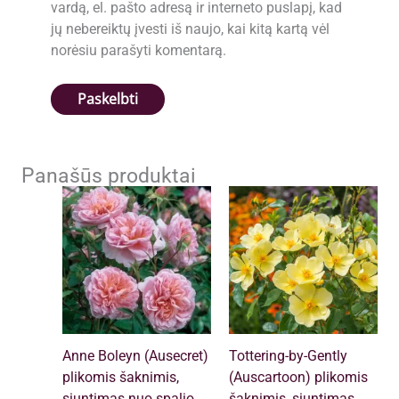
vardą, el. pašto adresą ir interneto puslapį, kad
jų nebereiktų įvesti iš naujo, kai kitą kartą vėl
norėsiu parašyti komentarą.
Panašūs produktai
Anne Boleyn (Ausecret)
Tottering-by-Gently
plikomis šaknimis,
(Auscartoon) plikomis
siuntimas nuo spalio
šaknimis, siuntimas