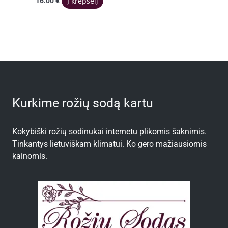
Į krepšelį
16.00
€
Kurkime rožių sodą kartu
Kokybiški rožių sodinukai internetu plikomis šaknimis.
Tinkantys lietuviškam klimatui. Ko gero mažiausiomis
kainomis.