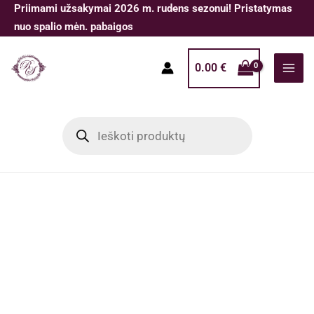
Pereiti
Priimami užsakymai 2026 m. rudens sezonui! Pristatymas
prie
nuo spalio mėn. pabaigos
turinio
0.00
€
Products
search