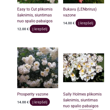
Easy to Cut plikomis
Bukavu (LENbrirus)
šaknimis, siuntimas
vazone
nuo spalio pabaigos
Į krepšelį
14.00
€
Į krepšelį
12.00
€
Prosperity vazone
Sally Holmes plikomis
šaknimis, siuntimas
Į krepšelį
14.00
€
nuo spalio pabaigos