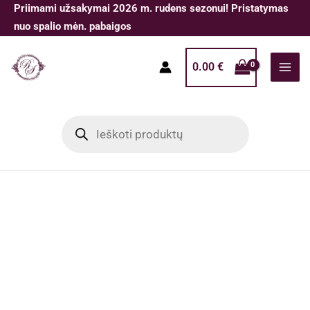
Pereiti
Priimami užsakymai 2026 m. rudens sezonui! Pristatymas
prie
nuo spalio mėn. pabaigos
turinio
0.00
€
Products
search