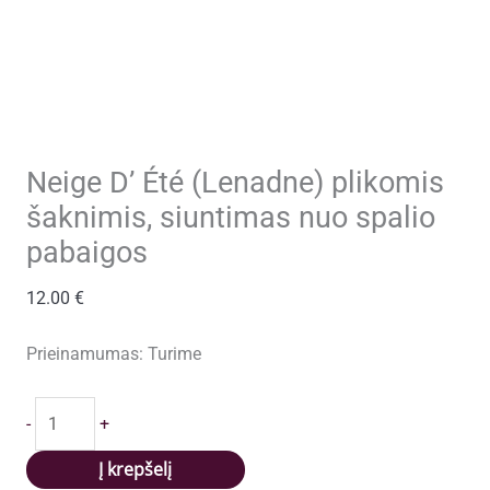
Neige D’ Été (Lenadne) plikomis
šaknimis, siuntimas nuo spalio
pabaigos
12.00
€
Prieinamumas:
Turime
produkto
-
+
kiekis:
Neige
Į krepšelį
D'