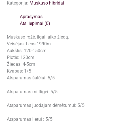
Kategorija:
Muskuso hibridai
Été
(Lenadne)
Aprašymas
plikomis
Atsiliepimai (0)
šaknimis,
siuntimas
Muskuso rožė, ilgai laiko žiedą.
nuo
Veisėjas: Lens 1990m .
spalio
Aukštis: 120-150cm
pabaigos
Plotis: 120cm
Žiedas: 4-5cm
Kvapas: 1/5
Atsparumas šalčiui: 5/5
Atsparumas miltligei: 5/5
Atsparumas juodajam dėmėtumui: 5/5
Atsparumas lietui : 5/5