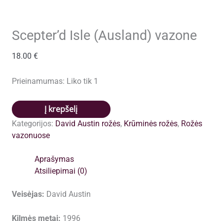
Scepter’d Isle (Ausland) vazone
18.00
€
Prieinamumas:
Liko tik 1
produkto
Į krepšelį
kiekis:
Kategorijos:
David Austin rožės
,
Krūminės rožės
,
Rožės
Scepter'd
vazonuose
Isle
(Ausland)
Aprašymas
vazone
Atsiliepimai (0)
Veisėjas:
David Austin
Kilmės metai:
1996