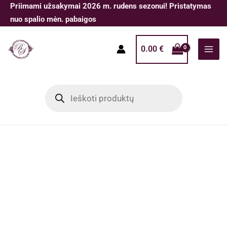
Pereiti
Priimami užsakymai 2026 m. rudens sezonui! Pristatymas
prie
nuo spalio mėn. pabaigos
turinio
0.00
€
Products
search