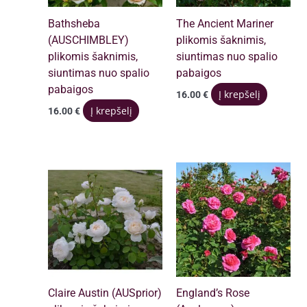
Bathsheba
The Ancient Mariner
(AUSCHIMBLEY)
plikomis šaknimis,
plikomis šaknimis,
siuntimas nuo spalio
siuntimas nuo spalio
pabaigos
pabaigos
Į krepšelį
16.00
€
Į krepšelį
16.00
€
Claire Austin (AUSprior)
England’s Rose