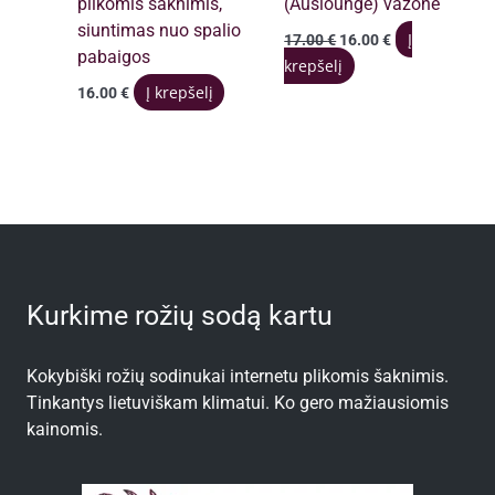
plikomis šaknimis,
(Auslounge) vazone
siuntimas nuo spalio
Original
Current
Į
17.00
€
16.00
€
price
price
pabaigos
krepšelį
was:
is:
Į krepšelį
16.00
€
17.00 €.
16.00 €.
Kurkime rožių sodą kartu
Kokybiški rožių sodinukai internetu plikomis šaknimis.
Tinkantys lietuviškam klimatui. Ko gero mažiausiomis
kainomis.