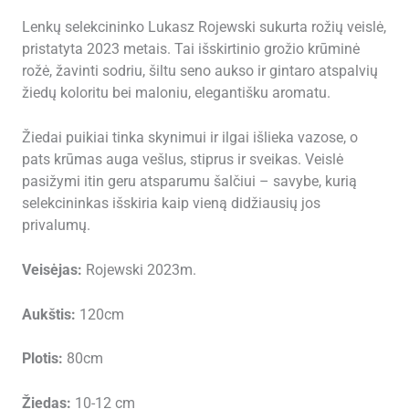
Lenkų selekcininko Lukasz Rojewski sukurta rožių veislė,
pristatyta 2023 metais. Tai išskirtinio grožio krūminė
rožė, žavinti sodriu, šiltu seno aukso ir gintaro atspalvių
žiedų koloritu bei maloniu, elegantišku aromatu.
Žiedai puikiai tinka skynimui ir ilgai išlieka vazose, o
pats krūmas auga vešlus, stiprus ir sveikas. Veislė
pasižymi itin geru atsparumu šalčiui – savybe, kurią
selekcininkas išskiria kaip vieną didžiausių jos
privalumų.
Veisėjas:
Rojewski 2023m.
Aukštis:
120cm
Plotis:
80cm
Žiedas:
10-12 cm