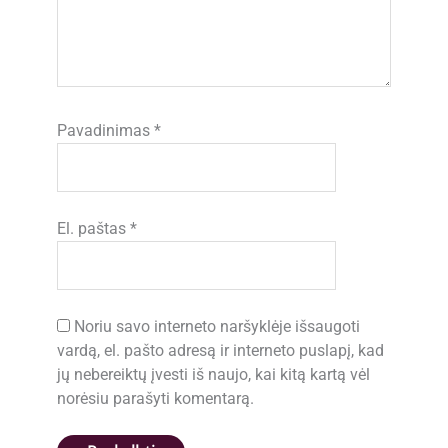
Pavadinimas
*
El. paštas
*
Noriu savo interneto naršyklėje išsaugoti
vardą, el. pašto adresą ir interneto puslapį, kad
jų nebereiktų įvesti iš naujo, kai kitą kartą vėl
norėsiu parašyti komentarą.