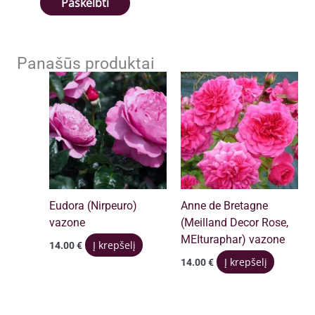
Panašūs produktai
Eudora (Nirpeuro)
Anne de Bretagne
vazone
(Meilland Decor Rose,
MEIturaphar) vazone
Į krepšelį
14.00
€
Į krepšelį
14.00
€