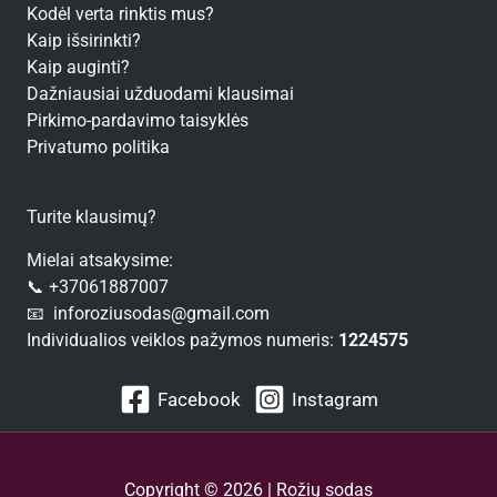
Kodėl verta rinktis mus?
Kaip išsirinkti?
Kaip auginti?
Dažniausiai užduodami klausimai
Pirkimo-pardavimo taisyklės
Privatumo politika
Turite klausimų?
Mielai atsakysime:
📞 +37061887007
📧 inforoziusodas@gmail.com
Individualios veiklos pažymos numeris:
1224575
Facebook
Instagram
Copyright © 2026 | Rožių sodas