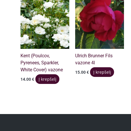
Kent (Poulcov,
Ulrich Brunner Fils
Pyrenees, Sparkler,
vazone 4l
White Cover) vazone
Į krepšelį
15.00
€
Į krepšelį
14.00
€