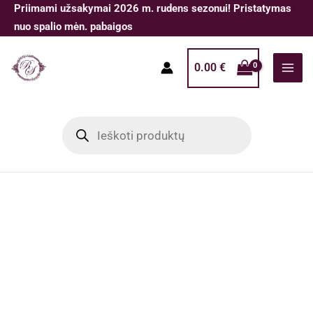
Pereiti
Priimami užsakymai 2026 m. rudens sezonui! Pristatymas
prie
nuo spalio mėn. pabaigos
turinio
0.00
€
Products
search