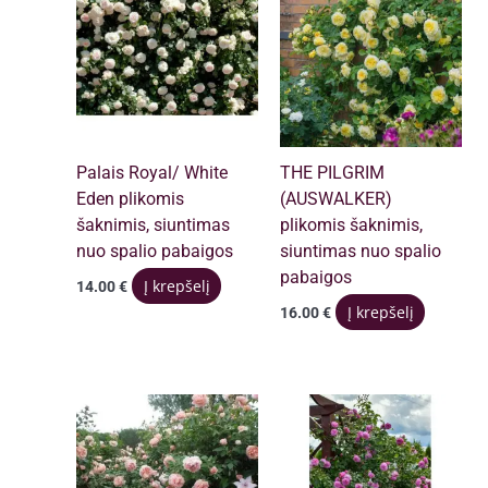
Palais Royal/ White
THE PILGRIM
Eden plikomis
(AUSWALKER)
šaknimis, siuntimas
plikomis šaknimis,
nuo spalio pabaigos
siuntimas nuo spalio
pabaigos
Į krepšelį
14.00
€
Į krepšelį
16.00
€