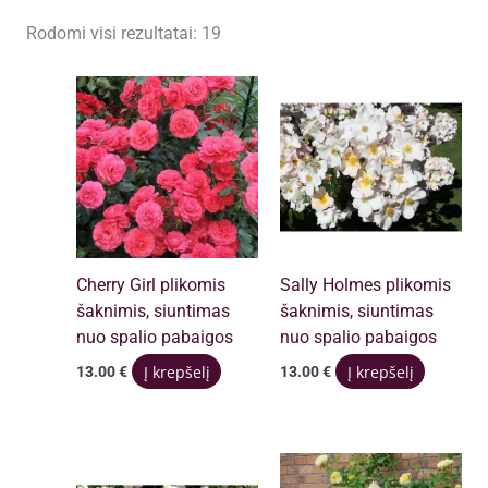
Rūšiuojama
Rodomi visi rezultatai: 19
pagal
populiarumą
Cherry Girl plikomis
Sally Holmes plikomis
šaknimis, siuntimas
šaknimis, siuntimas
nuo spalio pabaigos
nuo spalio pabaigos
Filtruoti
Į krepšelį
Į krepšelį
13.00
€
13.00
€
Išvalyti filtrus