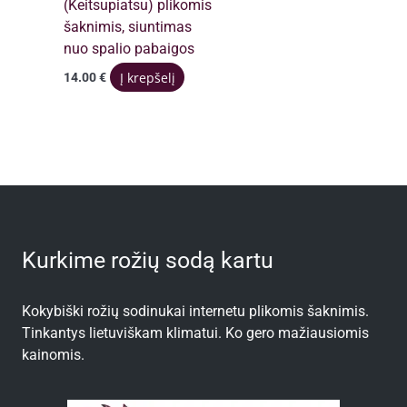
(Keitsupiatsu) plikomis
šaknimis, siuntimas
nuo spalio pabaigos
Į krepšelį
14.00
€
Kurkime rožių sodą kartu
Kokybiški rožių sodinukai internetu plikomis šaknimis.
Tinkantys lietuviškam klimatui. Ko gero mažiausiomis
kainomis.