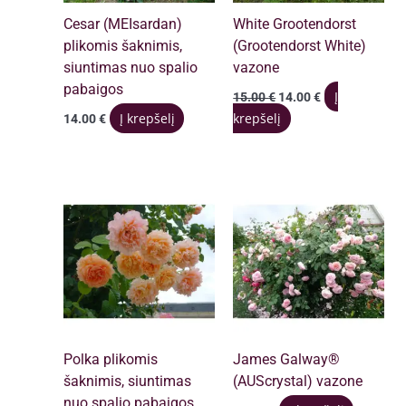
Cesar (MEIsardan)
White Grootendorst
plikomis šaknimis,
(Grootendorst White)
siuntimas nuo spalio
vazone
pabaigos
Original
Current
Į
15.00
€
14.00
€
price
price
Į krepšelį
krepšelį
14.00
€
was:
is:
15.00 €.
14.00 €.
Polka plikomis
James Galway®
šaknimis, siuntimas
(AUScrystal) vazone
nuo spalio pabaigos