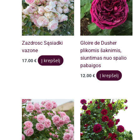
Zazdrosc Sąsiadki
Gloire de Dusher
vazone
plikomis šaknimis,
siuntimas nuo spalio
Į krepšelį
17.00
€
pabaigos
Į krepšelį
12.00
€