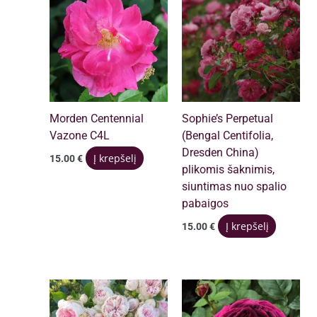
Morden Centennial
Sophie’s Perpetual
Vazone C4L
(Bengal Centifolia,
Dresden China)
Į krepšelį
15.00
€
plikomis šaknimis,
siuntimas nuo spalio
pabaigos
Į krepšelį
15.00
€