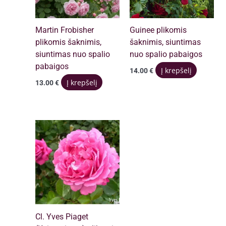
Martin Frobisher
Guinee plikomis
plikomis šaknimis,
šaknimis, siuntimas
siuntimas nuo spalio
nuo spalio pabaigos
pabaigos
Į krepšelį
14.00
€
Į krepšelį
13.00
€
Cl. Yves Piaget