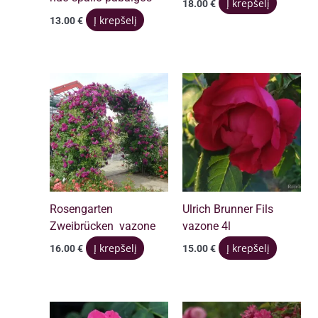
Į krepšelį
18.00
€
Į krepšelį
13.00
€
Rosengarten
Ulrich Brunner Fils
Zweibrücken vazone
vazone 4l
Į krepšelį
Į krepšelį
16.00
€
15.00
€