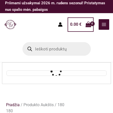
Pereiti
Priimami užsakymai 2026 m. rudens sezonui! Pristatymas
prie
nuo spalio mėn. pabaigos
turinio
0.00
€
Products
search
Pradžia
/ Produkto Aukštis / 180
180