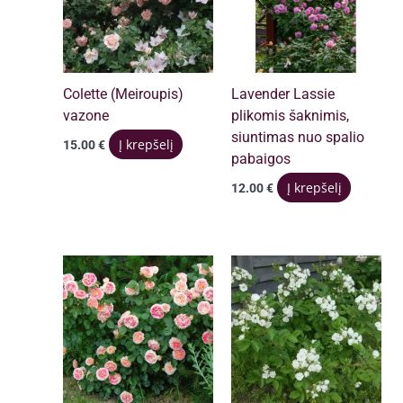
Colette (Meiroupis)
Lavender Lassie
vazone
plikomis šaknimis,
siuntimas nuo spalio
Į krepšelį
15.00
€
pabaigos
Į krepšelį
12.00
€