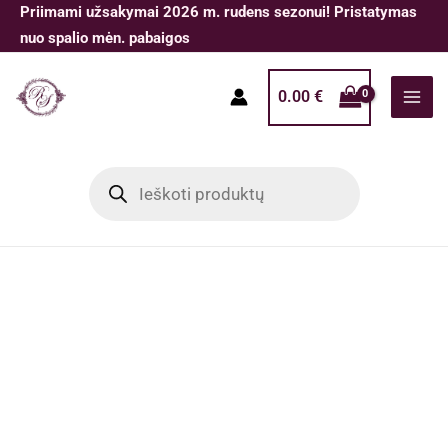
Pereiti
Priimami užsakymai 2026 m. rudens sezonui! Pristatymas
prie
nuo spalio mėn. pabaigos
turinio
0.00
€
Products
search