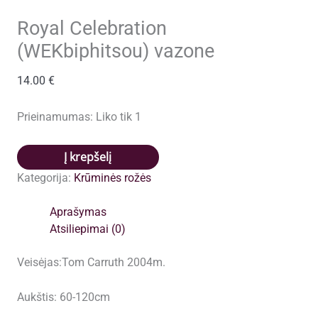
Royal Celebration
(WEKbiphitsou) vazone
14.00
€
Prieinamumas:
Liko tik 1
produkto
Į krepšelį
kiekis:
Kategorija:
Krūminės rožės
Royal
Celebration
Aprašymas
(WEKbiphitsou)
Atsiliepimai (0)
vazone
Veisėjas:Tom Carruth 2004m.
Aukštis: 60-120cm