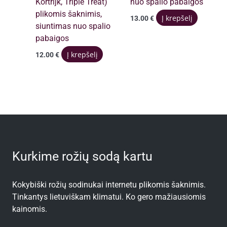
Kortrijk, Triple Treat)
nuo spalio pabaigos
plikomis šaknimis,
Į krepšelį
13.00
€
siuntimas nuo spalio
pabaigos
Į krepšelį
12.00
€
Kurkime rožių sodą kartu
Kokybiški rožių sodinukai internetu plikomis šaknimis.
Tinkantys lietuviškam klimatui. Ko gero mažiausiomis
kainomis.