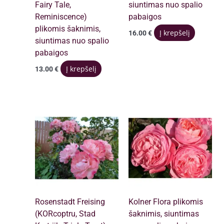
Fairy Tale,
siuntimas nuo spalio
Reminiscence)
pabaigos
plikomis šaknimis,
Į krepšelį
16.00
€
siuntimas nuo spalio
pabaigos
Į krepšelį
13.00
€
Rosenstadt Freising
Kolner Flora plikomis
(KORcoptru, Stad
šaknimis, siuntimas